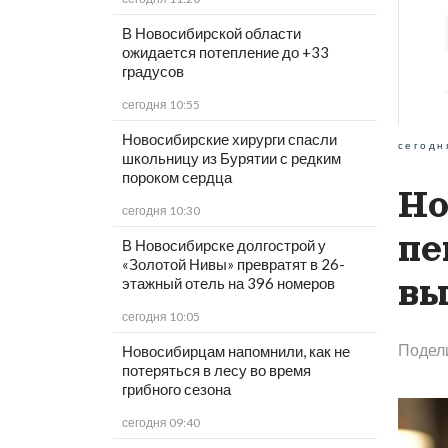
В Новосибирской области
ожидается потепление до +33
градусов
сегодня 10:55
Новосибирские хирурги спасли
сегодн
школьницу из Бурятии с редким
пороком сердца
Но
сегодня 10:30
пе
В Новосибирске долгострой у
«Золотой Нивы» превратят в 26-
вы
этажный отель на 396 номеров
сегодня 10:05
Подел
Новосибирцам напомнили, как не
потеряться в лесу во время
грибного сезона
сегодня 09:40