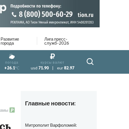
Развитие
Лига пресс-
города
служб-2026
погода
курсы валют
+26.1
°C
usd
71.90
|
eur
82.97
Главные новости:
ламы
сь
Митрополит Варфоломей: