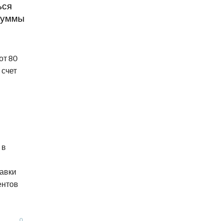
ься
 суммы
от 80
 счет
 в
бавки
ентов
0