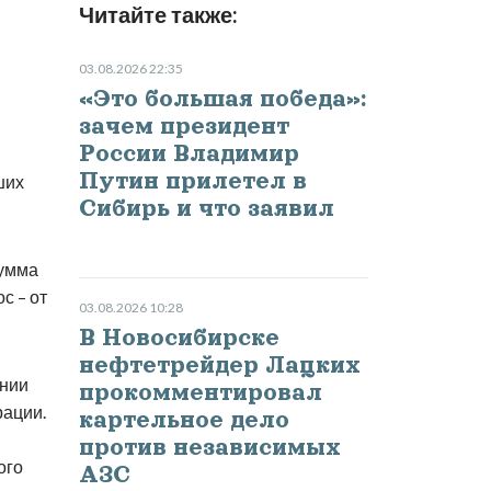
Читайте также:
03.08.2026 22:35
«Это большая победа»:
зачем президент
России Владимир
Путин прилетел в
ших
Сибирь и что заявил
сумма
с – от
03.08.2026 10:28
В Новосибирске
нефтетрейдер Лацких
ении
прокомментировал
рации.
картельное дело
против независимых
ого
АЗС