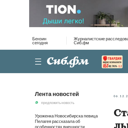
Бензин
Журналистские расследов
сегодня
Сиб.фм
82.76%
-1.2
Лента новостей
06.12.
предложить новость
Ст
Уроженка Новосибирска певица
Пелагея рассказала об
ль
особенностях внешности