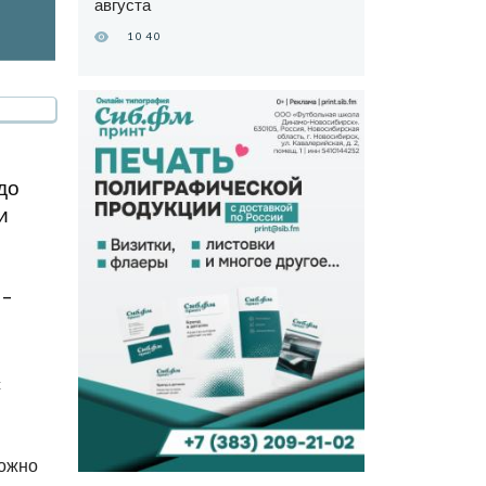
августа
1040
до
и
 –
с
можно