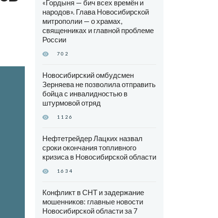
«Гордыня — бич всех времён и
народов». Глава Новосибирской
митрополии — о храмах,
священниках и главной проблеме
России
702
Новосибирский омбудсмен
Зерняева не позволила отправить
бойца с инвалидностью в
штурмовой отряд
1126
Нефтетрейдер Лацких назвал
сроки окончания топливного
кризиса в Новосибирской области
1634
Конфликт в СНТ и задержание
мошенников: главные новости
Новосибирской области за 7