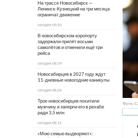
На трассе Новосибирск —
Ленинск-Кузнецкий на три месяца
ограничат движение
сегодня 09:20
В новосибирском аэропорту
задержали прилёт восьми
самолётов и отменили ещё три
рейса
сегодня 08:59
Новосибирцев в 2027 году ждут
11-дневные новогодние каникулы
сегодня 08:28
Трое новосибирцев похитили
Фото: С
мужчину и заперли его в рехабе
ради 3,5 млн
сегодня 08:12
«Мою семью выдворяют»: