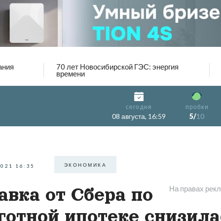
ания
70 лет Новосибирской ГЭС: энергия
времени
сегодня
пробки
08 августа, 16:59
5/
10
ЭКОНОМИКА
2021 16:35
На правах рек
авка от Сбера по
готной ипотеке снизила