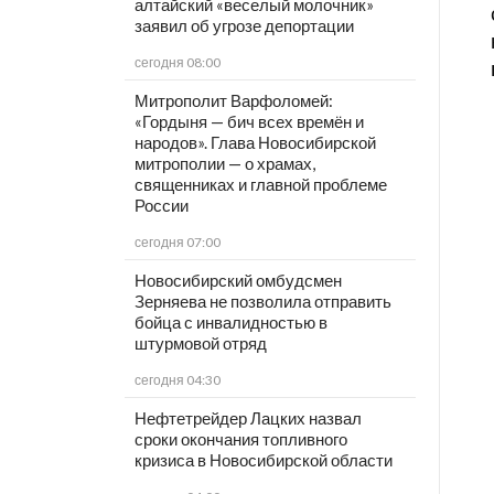
алтайский «веселый молочник»
заявил об угрозе депортации
сегодня 08:00
Митрополит Варфоломей:
«Гордыня — бич всех времён и
народов». Глава Новосибирской
митрополии — о храмах,
священниках и главной проблеме
России
сегодня 07:00
Новосибирский омбудсмен
Зерняева не позволила отправить
бойца с инвалидностью в
штурмовой отряд
сегодня 04:30
Нефтетрейдер Лацких назвал
сроки окончания топливного
кризиса в Новосибирской области