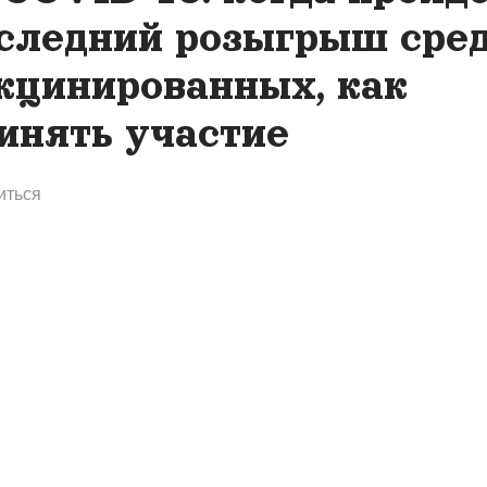
следний розыгрыш сре
кцинированных, как
инять участие
иться