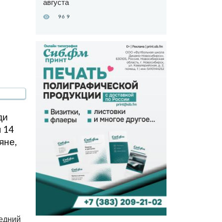
августа
969
ди
 14
яне,
ледний