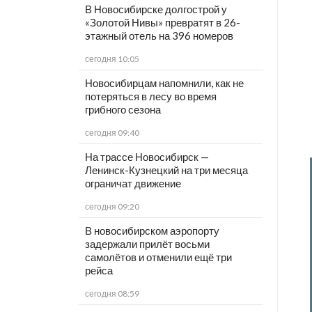
В Новосибирске долгострой у
«Золотой Нивы» превратят в 26-
этажный отель на 396 номеров
сегодня 10:05
Новосибирцам напомнили, как не
потеряться в лесу во время
грибного сезона
сегодня 09:40
На трассе Новосибирск —
Ленинск-Кузнецкий на три месяца
ограничат движение
сегодня 09:20
В новосибирском аэропорту
задержали прилёт восьми
самолётов и отменили ещё три
рейса
сегодня 08:59