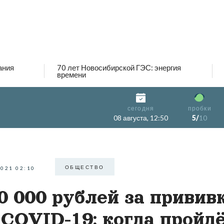
ания
70 лет Новосибирской ГЭС: энергия
времени
сегодня
пробки
08 августа, 12:50
5/
10
ОБЩЕСТВО
2021 02:10
0 000 рублей за привив
 COVID-19: когда пройд