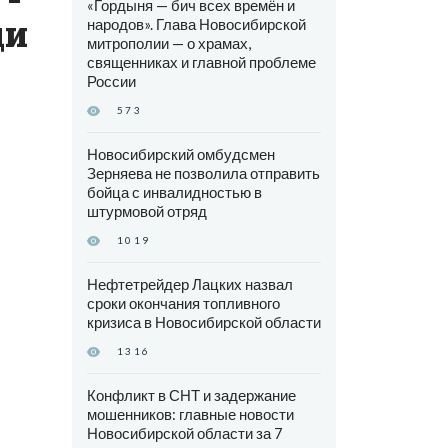
«Гордыня — бич всех времён и
ди
народов». Глава Новосибирской
митрополии — о храмах,
священниках и главной проблеме
России
573
Новосибирский омбудсмен
Зерняева не позволила отправить
бойца с инвалидностью в
штурмовой отряд
1019
Нефтетрейдер Лацких назвал
сроки окончания топливного
кризиса в Новосибирской области
1316
Конфликт в СНТ и задержание
мошенников: главные новости
Новосибирской области за 7