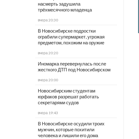
насмерть задушила
трёхмесячного младенца
вчера 20:30
В Новосибирске подростки
ограбили супермаркет, угрожая
предметом, похожим на оружие
вчера 20:20
Иномарка перевернулась после
жесткого ДТП под Новосибирском
вчера 20:00
Новосибирским студентам
юрфаков разрешат работать
секретарями судов
вчера 19:43
В Новосибирске осудили троих
мужчин, которые похитили
человека и лишили его дома