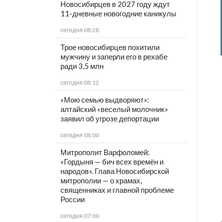
Новосибирцев в 2027 году ждут
11-дневные новогодние каникулы
сегодня 08:28
Трое новосибирцев похитили
мужчину и заперли его в рехабе
ради 3,5 млн
сегодня 08:12
«Мою семью выдворяют»:
алтайский «веселый молочник»
заявил об угрозе депортации
сегодня 08:00
Митрополит Варфоломей:
«Гордыня — бич всех времён и
народов». Глава Новосибирской
митрополии — о храмах,
священниках и главной проблеме
России
сегодня 07:00