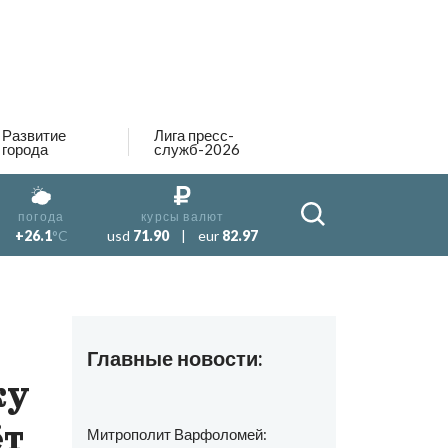
Развитие
Лига пресс-
города
служб-2026
погода
курсы валют
+26.1
°C
usd
71.90
|
eur
82.97
Главные новости:
ку
ёт
Митрополит Варфоломей: