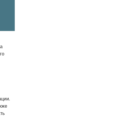
на
го
ации.
акже
ть