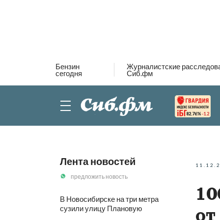
Бензин
Журналистские расследов
сегодня
Сиб.фм
82.76%
-1.2
Лента новостей
11.12.
предложить новость
10
В Новосибирске на три метра
сузили улицу Плановую
от