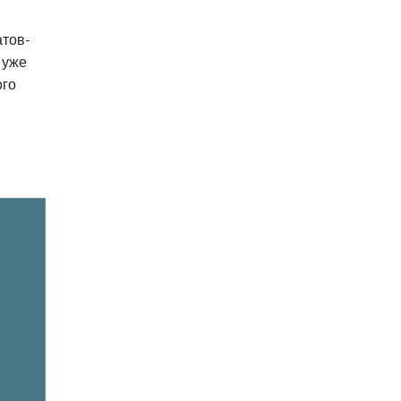
атов-
 уже
ого