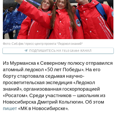
Фото: Сиб.фм / пресс-центр проекта "Ледокол знаний"
ПОДПИШИТЕСЬ НА TELEGRAM-КАНАЛ
Из Мурманска к Северному полюсу отправился
атомный ледокол «50 лет Победы». На его
борту стартовала седьмая научно-
просветительская экспедиция «Ледокол
знаний», организованная госкорпорацией
«Росатом». Среди участников — школьник из
Новосибирска Дмитрий Кольтюгин. Об этом
пишет
«МК в Новосибирске».