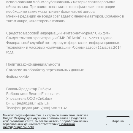
использовании любых опубликованных материалов гиперссылка
обязательна. При заимствовании фотографии или иллюстрации
необходимо также указать имя и фамилию её автора.
Мнение редакции не всегда совпадает с мнением авторов. Особенно в
таком жанре, как авторские колонки.
Средство массовой информации «Интернет-журнал Сиб.фм».
Свидетельство о регистрации СМИ ЭЛ № ФС 77 - 57211 выдано
Федеральной службой по надзору в сфере связи, информационных
технологий и массовых коммуникаций (Роскомнадзор) 11 марта 2014
года.
Политика конфиденциальности
Согласие на обработку персональных данных
Файлы cookie
Главный редактор Сиб.фм
Бобровников Виктор Евгеньевич
Учредитель ООО «Сиб.фм»
E-mail редакции: fm@sib.fm
Телефон редакции: 8(800) 600-21-41
Мы используем файлы cookie и сервисы аналитики (включая
Яндекс.Метрику) для улучшения работы сайта. Продолжая
использование сайта, вы соглашаетесь с обработкой ваших
Хорошо
персональных данных в соответствии с
Политикой
Сайт разработан и поддерживается Технодзен
конфиденциальности
.