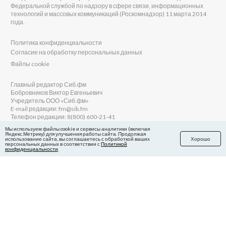
Федеральной службой по надзору в сфере связи, информационных
технологий и массовых коммуникаций (Роскомнадзор) 11 марта 2014
года.
Политика конфиденциальности
Согласие на обработку персональных данных
Файлы cookie
Главный редактор Сиб.фм
Бобровников Виктор Евгеньевич
Учредитель ООО «Сиб.фм»
E-mail редакции: fm@sib.fm
Телефон редакции: 8(800) 600-21-41
Мы используем файлы cookie и сервисы аналитики (включая
Яндекс.Метрику) для улучшения работы сайта. Продолжая
использование сайта, вы соглашаетесь с обработкой ваших
Хорошо
персональных данных в соответствии с
Политикой
Сайт разработан и поддерживается Технодзен
конфиденциальности
.
в Яндекс.Дзен