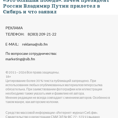
«Это большая победа»: зачем президент
России Владимир Путин прилетел в
Сибирь и что заявил
РЕКЛАМА
ТЕЛЕФОН: 8(383) 209-21-22
E-MAIL:
reklama@sib.fm
По вопросам сотрудничества:
marketing@sib.fm
© 2011—2026 Все права защищены.
18+
Цитирование более 30 % текста публикаций запрещено. При
использовании любых опубликованных материалов гиперссылка
обязательна. При заимствовании фотографии или иллюстрации
необходимо также указать имя и фамилию её автора.
Мнение редакции не всегда совпадает с мнением авторов. Особенно в
таком жанре, как авторские колонки.
Средство массовой информации «Интернет-журнал Сиб.фм».
Свидетельство о регистрации СМИ ЭЛ № ФС 77 - 57211 выдано