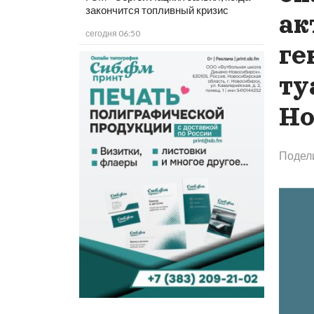
закончится топливный кризис
ак
сегодня 06:50
ге
ту
Но
Подел