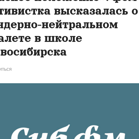
тивистка высказалась о
ндерно-нейтральном
алете в школе
восибирска
иться