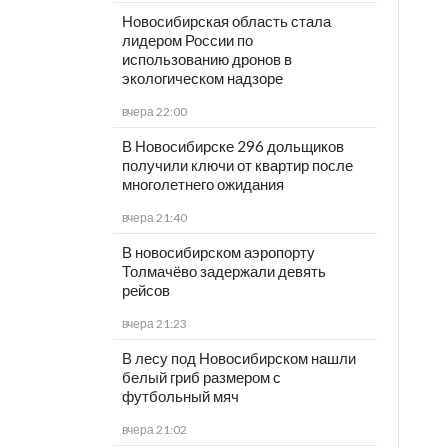
Новосибирская область стала
лидером России по
использованию дронов в
экологическом надзоре
вчера 22:00
В Новосибирске 296 дольщиков
получили ключи от квартир после
многолетнего ожидания
вчера 21:40
В новосибирском аэропорту
Толмачёво задержали девять
рейсов
вчера 21:23
В лесу под Новосибирском нашли
белый гриб размером с
футбольный мяч
вчера 21:02