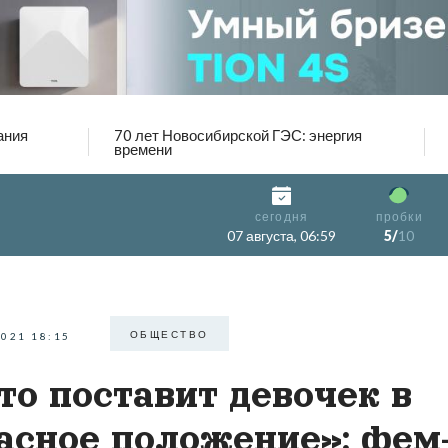
ания
70 лет Новосибирской ГЭС: энергия
времени
сегодня
пробки
07 августа, 06:59
5/
10
ОБЩЕСТВО
2021 18:15
то поставит девочек в
асное положение»: фем