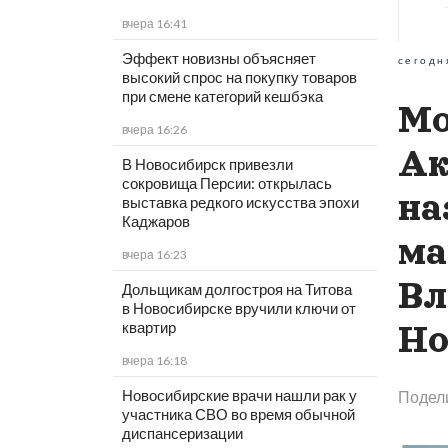
вчера 16:41
Эффект новизны объясняет
сегодн
высокий спрос на покупку товаров
при смене категорий кешбэка
Мо
вчера 16:26
Ак
В Новосибирск привезли
сокровища Персии: открылась
на
выставка редкого искусства эпохи
Каджаров
ма
вчера 16:23
Вл
Дольщикам долгостроя на Титова
в Новосибирске вручили ключи от
квартир
Но
вчера 16:18
Новосибирские врачи нашли рак у
Подел
участника СВО во время обычной
диспансеризации