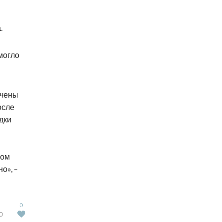
.
могло
ечены
осле
адки
лом
о», –
0
Ю