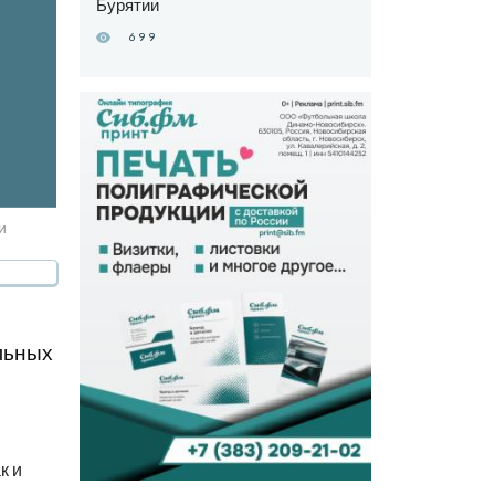
Бурятии
699
и
льных
к и