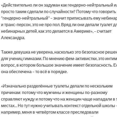
«Действительно ли он задуман как гендерно-нейтральный и
просто таким сделали по случайности? Потому что говорить
“гендерно-нейтральный” – значит приписывать ему небина
и транс-персон, это не про пол. Вряд ли они делали туалет д
небинарных детей, как это делается в Америке», – считает
Александра.
Также девушка не уверена, насколько это безопасное реше
для учениц гимназии. По мнению фем-активистки, это инти
вопрос, в котором большое значение имеет безопасность. Е
она обеспечена – то всё в порядке.
«Изначально разделённые туалеты делали по нескольким
причинам: потому что мужчины и женщины по-разному
справляют нужду и потому что на женщин чаще нападали в 
местах... Но тут нужно учитывать контекст отдельной школы 
например, меня в четвёртом классе преследовали