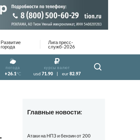
Развитие
Лига пресс-
города
служб-2026
погода
курсы валют
+26.1
°C
usd
71.90
|
eur
82.97
Главные новости:
-
Атаки на НПЗ и бензин от 200