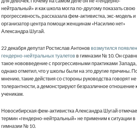
для девочек. Почему на самом деле он не «гендерно-
нейтральный» и как школа могла по-другому показать свою
прогрессивность, рассказала фем-активистка, экс-модель и
организатор центра помощи женщинам «Насилию нет»
Александра Шугай.
22 декабря депутат Ростислав Антонов
возмутился появле
гендерно-нейтральных туалетов
в гимназии № 10. Он сравн
такое нововведение с прогрессивными практиками Запада,
однако отметил, что у школы были на это другие причины. По
мнению, такие действия со стороны руководства говорят не
толерантности, а демонстрируют безразличное отношение 
ученикам.
Новосибирская фем-активистка Александра Шугай отмечает
термин «гендерно-нейтральный» не применим к ситуации в
гимназии № 10.