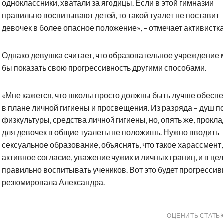
одноклассники, хватали за ягодицы. Если в этой гимназии
правильно воспитывают детей, то такой туалет не поставит
девочек в более опасное положение», – отмечает активистка
Однако девушка считает, что образовательное учреждение 
бы показать свою прогрессивность другими способами.
«Мне кажется, что школы просто должны быть лучше обесп
в плане личной гигиены и просвещения. Из разряда – душ п
физкультуры, средства личной гигиены, но, опять же, прокл
для девочек в общие туалеты не положишь. Нужно вводить
сексуальное образование, объяснять, что такое харассмент,
активное согласие, уважение чужих и личных границ, и в це
правильно воспитывать учеников. Вот это будет прогрессивн
резюмировала Александра.
ОЦЕНИТЬ СТАТЬ