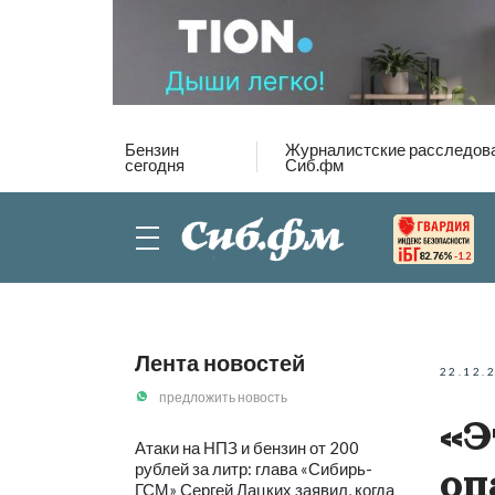
Бензин
Журналистские расследов
сегодня
Сиб.фм
82.76%
-1.2
Лента новостей
22.12.
предложить новость
«Э
Атаки на НПЗ и бензин от 200
рублей за литр: глава «Сибирь-
оп
ГСМ» Сергей Лацких заявил, когда