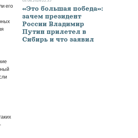
03.08.2026 22:35
ли его
«Это большая победа»:
зачем президент
рных
России Владимир
ля
Путин прилетел в
Сибирь и что заявил
ние
мный
сли
таких
–