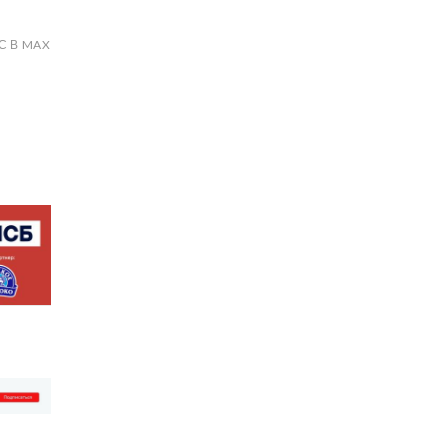
С В MAX