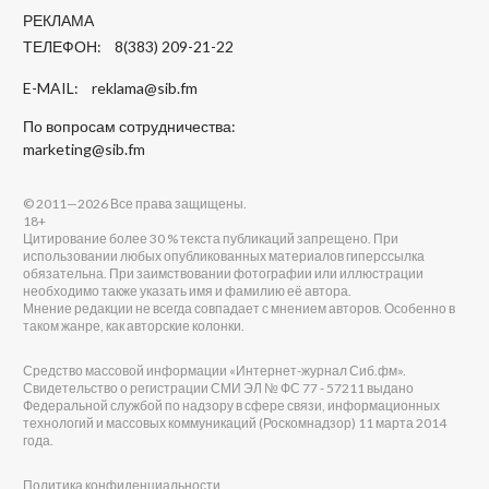
РЕКЛАМА
ТЕЛЕФОН: 8(383) 209-21-22
E-MAIL:
reklama@sib.fm
По вопросам сотрудничества:
marketing@sib.fm
© 2011—2026 Все права защищены.
18+
Цитирование более 30 % текста публикаций запрещено. При
использовании любых опубликованных материалов гиперссылка
обязательна. При заимствовании фотографии или иллюстрации
необходимо также указать имя и фамилию её автора.
Мнение редакции не всегда совпадает с мнением авторов. Особенно в
таком жанре, как авторские колонки.
Средство массовой информации «Интернет-журнал Сиб.фм».
Свидетельство о регистрации СМИ ЭЛ № ФС 77 - 57211 выдано
Федеральной службой по надзору в сфере связи, информационных
технологий и массовых коммуникаций (Роскомнадзор) 11 марта 2014
года.
Политика конфиденциальности