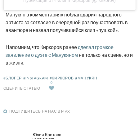
Публикация от Филипп Киркоров (@fkirkorov)
Манукян в комментариях поблагодарил народного
артиста за согласие в очередной раз поучаствовать в
авантюре и назвал получившийся клип «пушкой».
Напомним, что Киркоров ранее
сделал громкое
заявление о дуэте с Манукяном
не только на сцене, но и
в жизни.
#БЛОГЕР
#INSTAGRAM
#КИРКОРОВ
#МАНУКЯН
0
ОЦЕНИТЬ СТАТЬЮ
ПОДПИШИТЕСЬ НА НАС В MAX
Юлия Кротова
журналист