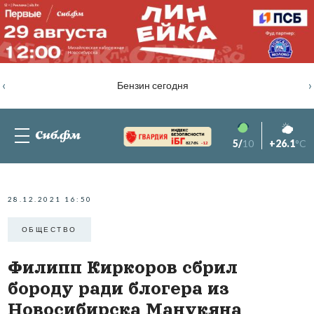
‹
›
Бензин сегодня
5/
10
+26.1
°C
82.76%
-1.2
28.12.2021 16:50
ОБЩЕСТВО
Филипп Киркоров сбрил
бороду ради блогера из
Новосибирска Манукяна