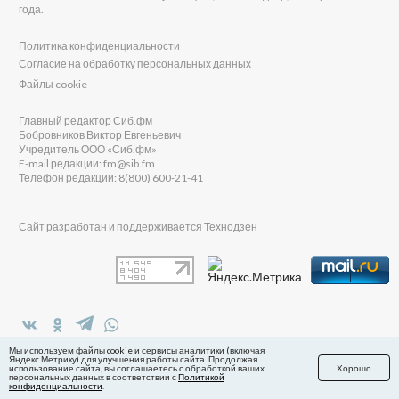
года.
Политика конфиденциальности
Согласие на обработку персональных данных
Файлы cookie
Главный редактор Сиб.фм
Бобровников Виктор Евгеньевич
Учредитель ООО «Сиб.фм»
E-mail редакции: fm@sib.fm
Телефон редакции: 8(800) 600-21-41
Сайт разработан и поддерживается Технодзен
в Яндекс.Дзен
Мы используем файлы cookie и сервисы аналитики (включая
Яндекс.Метрику) для улучшения работы сайта. Продолжая
использование сайта, вы соглашаетесь с обработкой ваших
Хорошо
персональных данных в соответствии с
Политикой
конфиденциальности
.