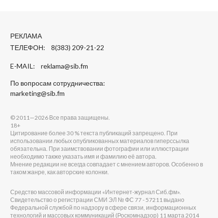
РЕКЛАМА
ТЕЛЕФОН: 8(383) 209-21-22
E-MAIL:
reklama@sib.fm
По вопросам сотрудничества:
marketing@sib.fm
© 2011—2026 Все права защищены.
18+
Цитирование более 30 % текста публикаций запрещено. При
использовании любых опубликованных материалов гиперссылка
обязательна. При заимствовании фотографии или иллюстрации
необходимо также указать имя и фамилию её автора.
Мнение редакции не всегда совпадает с мнением авторов. Особенно в
таком жанре, как авторские колонки.
Средство массовой информации «Интернет-журнал Сиб.фм».
Свидетельство о регистрации СМИ ЭЛ № ФС 77 - 57211 выдано
Федеральной службой по надзору в сфере связи, информационных
технологий и массовых коммуникаций (Роскомнадзор) 11 марта 2014