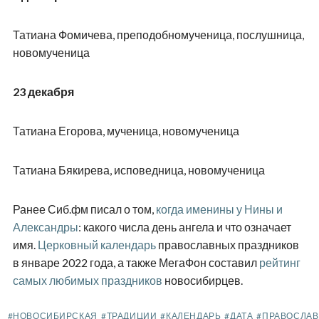
Татиана Фомичева, преподобномученица, послушница,
новомученица
23 декабря
Татиана Егорова, мученица, новомученица
Татиана Бякирева, исповедница, новомученица
Ранее Сиб.фм писал о том,
когда именины у Нины и
Александры
: какого числа день ангела и что означает
имя.
Церковный календарь
православных праздников
в январе 2022 года, а также МегаФон составил
рейтинг
самых любимых праздников
новосибирцев.
#НОВОСИБИРСКАЯ
#ТРАДИЦИИ
#КАЛЕНДАРЬ
#ДАТА
#ПРАВОСЛА