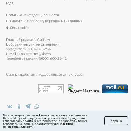
года.
Политика конфиденциальности
Согласие на обработку персональных данных
Файлы cookie
Главный редактор Сиб.фм
Бобровников Виктор Евгеньевич
Учредитель ООО «Сиб.фм»
E-mail редакции: fm@sib.fm
Телефон редакции: 8(800) 600-21-41
Сайт разработан и поддерживается Технодзен
в Яндекс.Дзен
Мы используем файлы cookie и сервисы аналитики (включая
Яндекс.Метрику) для улучшения работы сайта. Продолжая
использование сайта, вы соглашаетесь с обработкой ваших
Хорошо
персональных данных в соответствии с
Политикой
конфиденциальности
.