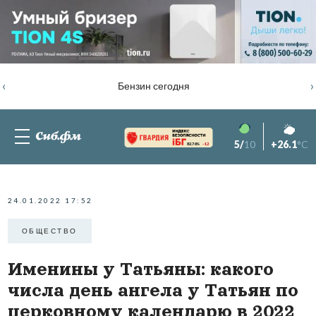
‹
›
Бензин сегодня
5/
10
+26.1
°C
82.76%
-1.2
24.01.2022 17:52
ОБЩЕСТВО
Именины у Татьяны: какого
числа день ангела у Татьян по
церковному календарю в 2022