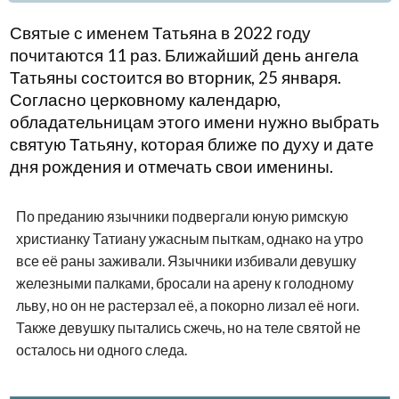
Святые с именем Татьяна в 2022 году
почитаются 11 раз. Ближайший день ангела
Татьяны состоится во вторник, 25 января.
Согласно церковному календарю,
обладательницам этого имени нужно выбрать
святую Татьяну, которая ближе по духу и дате
дня рождения и отмечать свои именины.
По преданию язычники подвергали юную римскую
христианку Татиану ужасным пыткам, однако на утро
все её раны заживали. Язычники избивали девушку
железными палками, бросали на арену к голодному
льву, но он не растерзал её, а покорно лизал её ноги.
Также девушку пытались сжечь, но на теле святой не
осталось ни одного следа.