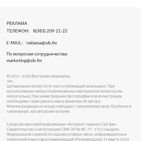
РЕКЛАМА
ТЕЛЕФОН: 8(383) 209-21-22
E-MAIL:
reklama@sib.fm
По вопросам сотрудничества:
marketing@sib.fm
© 2011—2026 Все права защищены.
18+
Цитирование более 30 % текста публикаций запрещено. При
использовании любых опубликованных материалов гиперссылка
обязательна. При заимствовании фотографии или иллюстрации
необходимо также указать имя и фамилию её автора.
Мнение редакции не всегда совпадает с мнением авторов. Особенно в
таком жанре, как авторские колонки.
Средство массовой информации «Интернет-журнал Сиб.фм».
Свидетельство о регистрации СМИ ЭЛ № ФС 77 - 57211 выдано
Федеральной службой по надзору в сфере связи, информационных
технологий и массовых коммуникаций (Роскомнадзор) 11 марта 2014