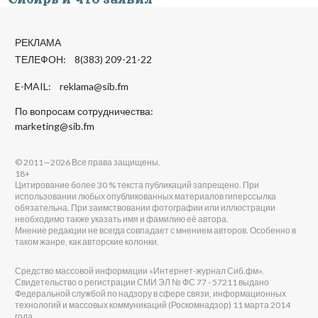
РЕКЛАМА
ТЕЛЕФОН: 8(383) 209-21-22
E-MAIL:
reklama@sib.fm
По вопросам сотрудничества:
marketing@sib.fm
© 2011—2026 Все права защищены.
18+
Цитирование более 30 % текста публикаций запрещено. При
использовании любых опубликованных материалов гиперссылка
обязательна. При заимствовании фотографии или иллюстрации
необходимо также указать имя и фамилию её автора.
Мнение редакции не всегда совпадает с мнением авторов. Особенно в
таком жанре, как авторские колонки.
Средство массовой информации «Интернет-журнал Сиб.фм».
Свидетельство о регистрации СМИ ЭЛ № ФС 77 - 57211 выдано
Федеральной службой по надзору в сфере связи, информационных
технологий и массовых коммуникаций (Роскомнадзор) 11 марта 2014
года.