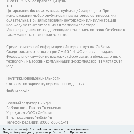
© 2011—2026 Все права защищены.
18+
Цитирование более 30 % текста публикаций запрещено. При
использовании любых опубликованных материалов гиперссылка
обязательна. При заимствовании фотографии или иллюстрации
необходимо также указать имя и фамилию её автора.
Мнение редакции не всегда совпадает с мнением авторов. Особенно в
таком жанре, как авторские колонки.
Средство массовой информации «Интернет-журнал Сиб.фм».
Свидетельство о регистрации СМИ ЭЛ № ФС 77 - 57211 выдано
Федеральной службой по надзору в сфере связи, информационных
технологий и массовых коммуникаций (Роскомнадзор) 11 марта 2014
года.
Политика конфиденциальности
Согласие на обработку персональных данных
Файлы cookie
Главный редактор Сиб.фм
Бобровников Виктор Евгеньевич
Учредитель ООО «Сиб.фм»
E-mail редакции: fm@sib.fm
Телефон редакции: 8(800) 600-21-41
Мы используем файлы cookie и сервисы аналитики (включая
Яндекс.Метрику) для улучшения работы сайта. Продолжая