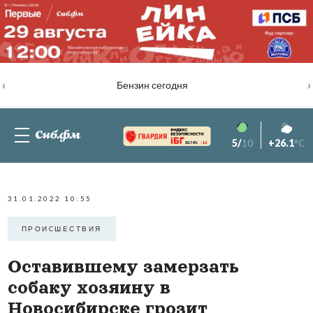
‹
›
Бензин сегодня
5/
10
+26.1
°C
82.76%
-1.2
31.01.2022 10:55
ПРОИCШЕСТВИЯ
Оставившему замерзать
собаку хозяину в
Новосибирске грозит