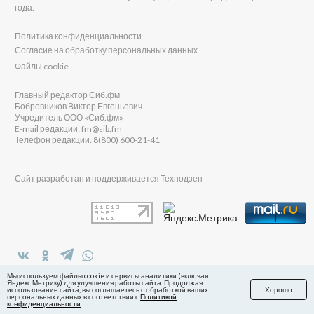
года.
Политика конфиденциальности
Согласие на обработку персональных данных
Файлы cookie
Главный редактор Сиб.фм
Бобровников Виктор Евгеньевич
Учредитель ООО «Сиб.фм»
E-mail редакции: fm@sib.fm
Телефон редакции: 8(800) 600-21-41
Сайт разработан и поддерживается Технодзен
в Яндекс.Дзен
Мы используем файлы cookie и сервисы аналитики (включая
Яндекс.Метрику) для улучшения работы сайта. Продолжая
использование сайта, вы соглашаетесь с обработкой ваших
Хорошо
персональных данных в соответствии с
Политикой
конфиденциальности
.