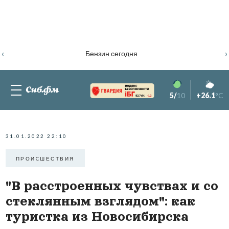
‹
›
Бензин сегодня
5/
10
+26.1
°C
82.76%
-1.2
31.01.2022 22:10
ПРОИCШЕСТВИЯ
"В расстроенных чувствах и со
стеклянным взглядом": как
туристка из Новосибирска