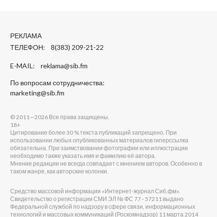
РЕКЛАМА
ТЕЛЕФОН: 8(383) 209-21-22
E-MAIL:
reklama@sib.fm
По вопросам сотрудничества:
marketing@sib.fm
© 2011—2026 Все права защищены.
18+
Цитирование более 30 % текста публикаций запрещено. При
использовании любых опубликованных материалов гиперссылка
обязательна. При заимствовании фотографии или иллюстрации
необходимо также указать имя и фамилию её автора.
Мнение редакции не всегда совпадает с мнением авторов. Особенно в
таком жанре, как авторские колонки.
Средство массовой информации «Интернет-журнал Сиб.фм».
Свидетельство о регистрации СМИ ЭЛ № ФС 77 - 57211 выдано
Федеральной службой по надзору в сфере связи, информационных
технологий и массовых коммуникаций (Роскомнадзор) 11 марта 2014