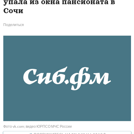
упала из окна пансионата в
Сочи
Поделиться
Фото vk.com; видео ЮРПСО МЧС России