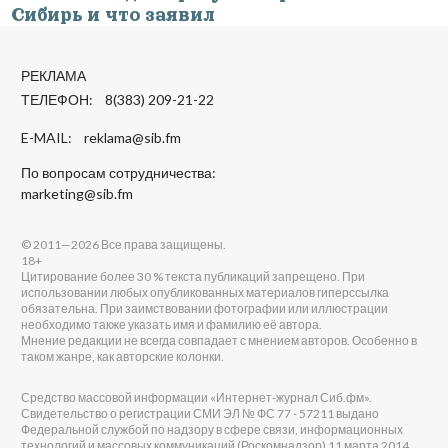
Сибирь и что заявил
РЕКЛАМА
ТЕЛЕФОН: 8(383) 209-21-22
E-MAIL:
reklama@sib.fm
По вопросам сотрудничества:
marketing@sib.fm
© 2011—2026 Все права защищены.
18+
Цитирование более 30 % текста публикаций запрещено. При
использовании любых опубликованных материалов гиперссылка
обязательна. При заимствовании фотографии или иллюстрации
необходимо также указать имя и фамилию её автора.
Мнение редакции не всегда совпадает с мнением авторов. Особенно в
таком жанре, как авторские колонки.
Средство массовой информации «Интернет-журнал Сиб.фм».
Свидетельство о регистрации СМИ ЭЛ № ФС 77 - 57211 выдано
Федеральной службой по надзору в сфере связи, информационных
технологий и массовых коммуникаций (Роскомнадзор) 11 марта 2014