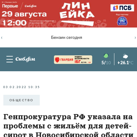
‹
›
Бензин сегодня
5/
10
+26.1
°C
82.76%
-1.2
03.02.2022 10:35
ОБЩЕСТВО
Генпрокуратура РФ указала на
проблемы с жильём для детей-
сирот в Новосибирской области