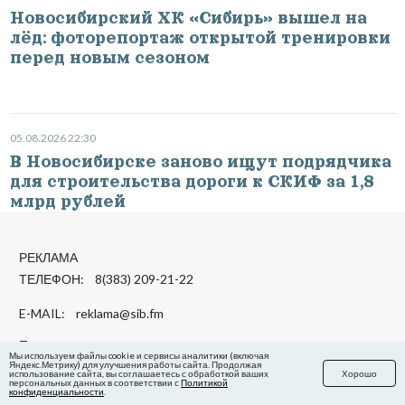
Новосибирский ХК «Сибирь» вышел на
лёд: фоторепортаж открытой тренировки
перед новым сезоном
05.08.2026 22:30
В Новосибирске заново ищут подрядчика
для строительства дороги к СКИФ за 1,8
млрд рублей
РЕКЛАМА
ТЕЛЕФОН: 8(383) 209-21-22
E-MAIL:
reklama@sib.fm
По вопросам сотрудничества:
Мы используем файлы cookie и сервисы аналитики (включая
marketing@sib.fm
Яндекс.Метрику) для улучшения работы сайта. Продолжая
использование сайта, вы соглашаетесь с обработкой ваших
Хорошо
персональных данных в соответствии с
Политикой
конфиденциальности
.