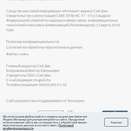
Средство массовой информации «Интернет-журнал Сиб.фм».
Свидетельство о регистрации СМИ ЭЛ № ФС 77 - 57211 выдано
Федеральной службой по надзору в сфере связи, информационных
технологий и массовых коммуникаций (Роскомнадзор) 11 марта 2014
года.
Политика конфиденциальности
Согласие на обработку персональных данных
Файлы cookie
Главный редактор Сиб.фм
Бобровников Виктор Евгеньевич
Учредитель ООО «Сиб.фм»
E-mail редакции: fm@sib.fm
Телефон редакции: 8(800) 600-21-41
Сайт разработан и поддерживается Технодзен
Мы используем файлы cookie и сервисы аналитики (включая
Яндекс.Метрику) для улучшения работы сайта. Продолжая
использование сайта, вы соглашаетесь с обработкой ваших
Хорошо
персональных данных в соответствии с
Политикой
конфиденциальности
.