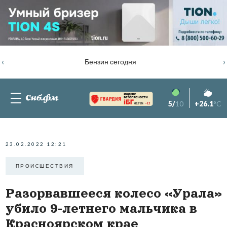
‹
›
Бензин сегодня
5/
10
+26.1
°C
82.76%
-1.2
23.02.2022 12:21
ПРОИCШЕСТВИЯ
Разорвавшееся колесо «Урала»
убило 9-летнего мальчика в
Красноярском крае