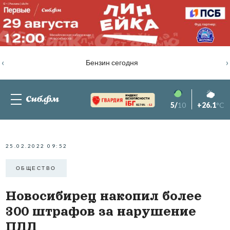
‹
›
Бензин сегодня
5/
10
+26.1
°C
82.76%
-1.2
25.02.2022 09:52
ОБЩЕСТВО
Новосибирец накопил более
300 штрафов за нарушение
ПДД