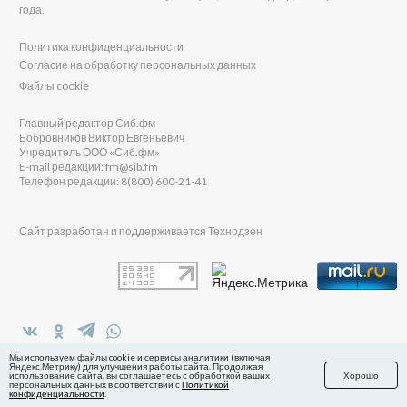
года.
Политика конфиденциальности
Согласие на обработку персональных данных
Файлы cookie
Главный редактор Сиб.фм
Бобровников Виктор Евгеньевич
Учредитель ООО «Сиб.фм»
E-mail редакции: fm@sib.fm
Телефон редакции: 8(800) 600-21-41
Сайт разработан и поддерживается Технодзен
в Яндекс.Дзен
Мы используем файлы cookie и сервисы аналитики (включая
Яндекс.Метрику) для улучшения работы сайта. Продолжая
использование сайта, вы соглашаетесь с обработкой ваших
Хорошо
персональных данных в соответствии с
Политикой
конфиденциальности
.