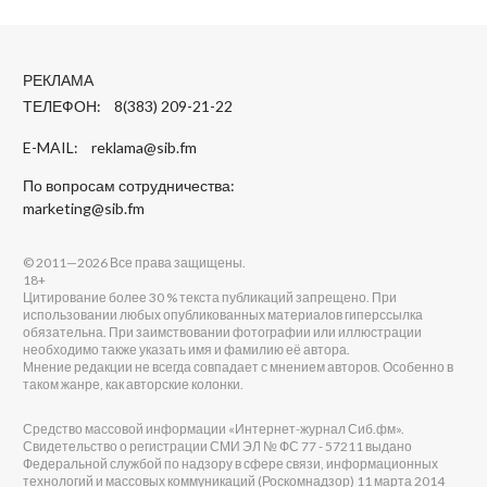
РЕКЛАМА
ТЕЛЕФОН: 8(383) 209-21-22
E-MAIL:
reklama@sib.fm
По вопросам сотрудничества:
marketing@sib.fm
© 2011—2026 Все права защищены.
18+
Цитирование более 30 % текста публикаций запрещено. При
использовании любых опубликованных материалов гиперссылка
обязательна. При заимствовании фотографии или иллюстрации
необходимо также указать имя и фамилию её автора.
Мнение редакции не всегда совпадает с мнением авторов. Особенно в
таком жанре, как авторские колонки.
Средство массовой информации «Интернет-журнал Сиб.фм».
Свидетельство о регистрации СМИ ЭЛ № ФС 77 - 57211 выдано
Федеральной службой по надзору в сфере связи, информационных
технологий и массовых коммуникаций (Роскомнадзор) 11 марта 2014