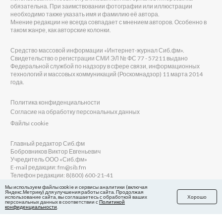
обязательна. При заимствовании фотографии или иллюстрации
необходимо также указать имя и фамилию её автора.
Мнение редакции не всегда совпадает с мнением авторов. Особенно в
таком жанре, как авторские колонки.
Средство массовой информации «Интернет-журнал Сиб.фм».
Свидетельство о регистрации СМИ ЭЛ № ФС 77 - 57211 выдано
Федеральной службой по надзору в сфере связи, информационных
технологий и массовых коммуникаций (Роскомнадзор) 11 марта 2014
года.
Политика конфиденциальности
Согласие на обработку персональных данных
Файлы cookie
Главный редактор Сиб.фм
Бобровников Виктор Евгеньевич
Учредитель ООО «Сиб.фм»
E-mail редакции: fm@sib.fm
Телефон редакции: 8(800) 600-21-41
Мы используем файлы cookie и сервисы аналитики (включая
Яндекс.Метрику) для улучшения работы сайта. Продолжая
использование сайта, вы соглашаетесь с обработкой ваших
Хорошо
персональных данных в соответствии с
Политикой
Сайт разработан и поддерживается Технодзен
конфиденциальности
.