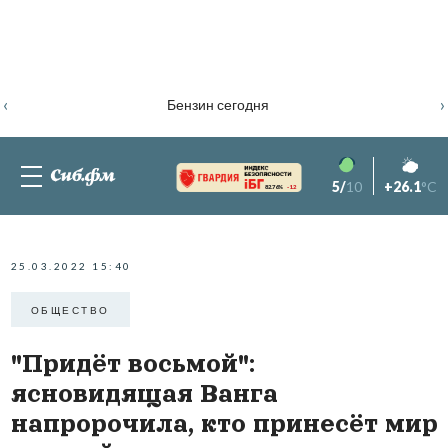
‹
›
Бензин сегодня
5/
10
+26.1
°C
82.76%
-1.2
25.03.2022 15:40
ОБЩЕСТВО
"Придёт восьмой":
ясновидящая Ванга
напророчила, кто принесёт мир