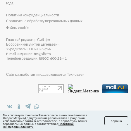
года.
Политика конфиденциальности
Согласие на обработку персональных данных
Файлы cookie
Главный редактор Сиб.фм
Бобровников Виктор Евгеньевич
Учредитель ООО «Сиб.фм»
E-mail редакции: fm@sib.fm
Телефон редакции: 8(800) 600-21-41
Сайт разработан и поддерживается Технодзен
в Яндекс.Дзен
Мы используем файлы cookie и сервисы аналитики (включая
Яндекс.Метрику) для улучшения работы сайта. Продолжая
использование сайта, вы соглашаетесь с обработкой ваших
Хорошо
персональных данных в соответствии с
Политикой
конфиденциальности
.