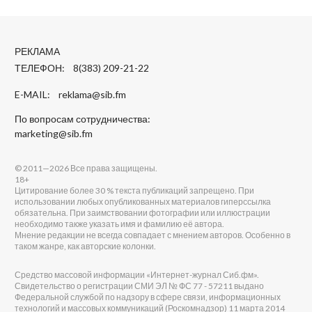
РЕКЛАМА
ТЕЛЕФОН: 8(383) 209-21-22
E-MAIL:
reklama@sib.fm
По вопросам сотрудничества:
marketing@sib.fm
© 2011—2026 Все права защищены.
18+
Цитирование более 30 % текста публикаций запрещено. При
использовании любых опубликованных материалов гиперссылка
обязательна. При заимствовании фотографии или иллюстрации
необходимо также указать имя и фамилию её автора.
Мнение редакции не всегда совпадает с мнением авторов. Особенно в
таком жанре, как авторские колонки.
Средство массовой информации «Интернет-журнал Сиб.фм».
Свидетельство о регистрации СМИ ЭЛ № ФС 77 - 57211 выдано
Федеральной службой по надзору в сфере связи, информационных
технологий и массовых коммуникаций (Роскомнадзор) 11 марта 2014