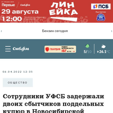
‹
›
Бензин сегодня
5/
10
+26.1
°C
82.76%
-1.2
06.04.2022 12:35
ОБЩЕСТВО
Сотрудники УФСБ задержали
двоих сбытчиков поддельных
купюр в Новосибирской