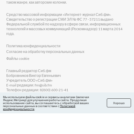
таком жанре, как авторские колонки.
Средство массовой информации «Интернет-журнал Сиб.фм».
Свидетельство о регистрации СМИ ЭЛ № ФС 77 - 57211 выдано
Федеральной службой по надзору в сфере связи, информационных
технологий и массовых коммуникаций (Роскомнадзор) 11 марта 2014
года.
Политика конфиденциальности
Согласие на обработку персональных данных
Файлы cookie
Главный редактор Сиб.фм
Бобровников Виктор Евгеньевич
Учредитель ООО «Сиб.фм»
E-mail редакции: fm@sib.fm
Телефон редакции: 8(800) 600-21-41
Мы используем файлы cookie и сервисы аналитики (включая
Яндекс.Метрику) для улучшения работы сайта. Продолжая
использование сайта, вы соглашаетесь с обработкой ваших
Хорошо
персональных данных в соответствии с
Политикой
Сайт разработан и поддерживается Технодзен
конфиденциальности
.