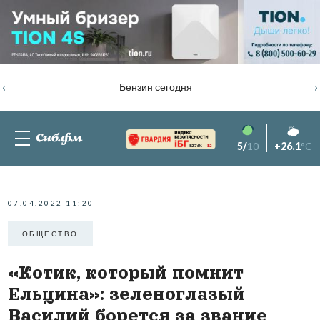
‹
›
Бензин сегодня
5/
10
+26.1
°C
82.76%
-1.2
07.04.2022 11:20
ОБЩЕСТВО
«Котик, который помнит
Ельцина»: зеленоглазый
Василий борется за звание