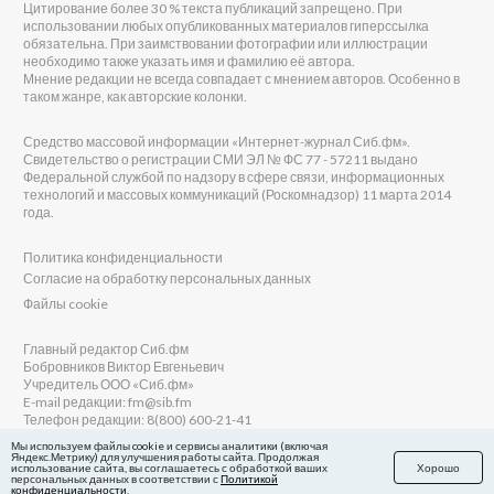
Цитирование более 30 % текста публикаций запрещено. При
использовании любых опубликованных материалов гиперссылка
обязательна. При заимствовании фотографии или иллюстрации
необходимо также указать имя и фамилию её автора.
Мнение редакции не всегда совпадает с мнением авторов. Особенно в
таком жанре, как авторские колонки.
Средство массовой информации «Интернет-журнал Сиб.фм».
Свидетельство о регистрации СМИ ЭЛ № ФС 77 - 57211 выдано
Федеральной службой по надзору в сфере связи, информационных
технологий и массовых коммуникаций (Роскомнадзор) 11 марта 2014
года.
Политика конфиденциальности
Согласие на обработку персональных данных
Файлы cookie
Главный редактор Сиб.фм
Бобровников Виктор Евгеньевич
Учредитель ООО «Сиб.фм»
E-mail редакции: fm@sib.fm
Телефон редакции: 8(800) 600-21-41
Мы используем файлы cookie и сервисы аналитики (включая
Яндекс.Метрику) для улучшения работы сайта. Продолжая
использование сайта, вы соглашаетесь с обработкой ваших
Хорошо
персональных данных в соответствии с
Политикой
Сайт разработан и поддерживается Технодзен
конфиденциальности
.