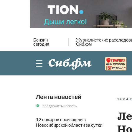
Бензин
Журналистские расследов
сегодня
Сиб.фм
82.76%
-1.2
Лента новостей
14.04.
предложить новость
Ле
12 пожаров произошли в
Новосибирской области за сутки
Но