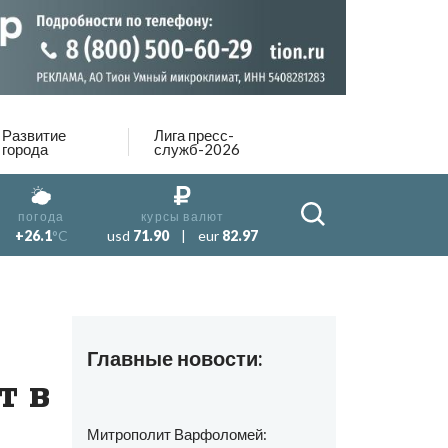
Развитие
Лига пресс-
города
служб-2026
погода
курсы валют
+26.1
°C
usd
71.90
|
eur
82.97
Главные новости:
т в
Митрополит Варфоломей: