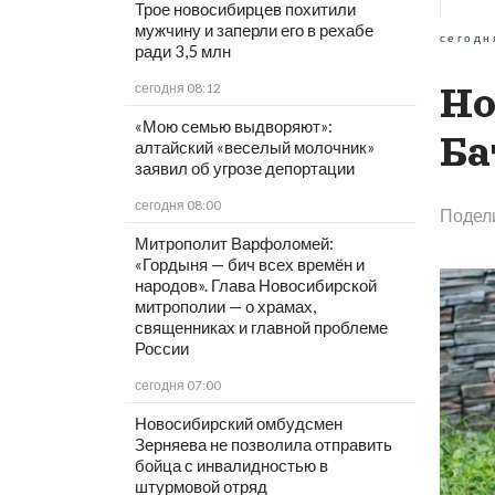
Трое новосибирцев похитили
мужчину и заперли его в рехабе
сегодн
ради 3,5 млн
сегодня 08:12
Но
«Мою семью выдворяют»:
Ба
алтайский «веселый молочник»
заявил об угрозе депортации
сегодня 08:00
Подел
Митрополит Варфоломей:
«Гордыня — бич всех времён и
народов». Глава Новосибирской
митрополии — о храмах,
священниках и главной проблеме
России
сегодня 07:00
Новосибирский омбудсмен
Зерняева не позволила отправить
бойца с инвалидностью в
штурмовой отряд