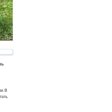
нь
и. В
тать