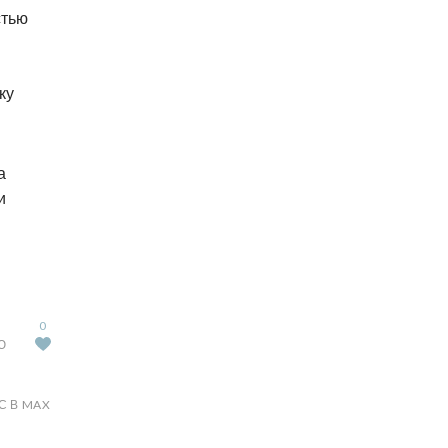
стью
ку
а
и
0
Ю
С В MAX