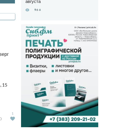
августа
966
верг
, 15
1
Ю