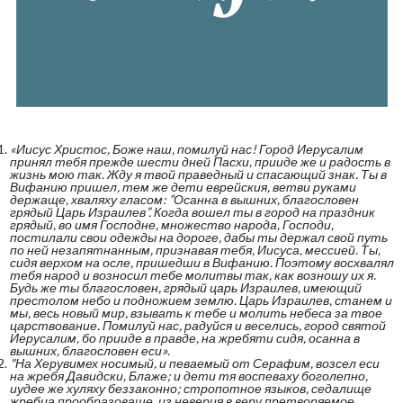
«Иисус Христос, Боже наш, помилуй нас! Город Иерусалим
принял тебя прежде шести дней Пасхи, прииде же и радость в
жизнь мою так. Жду я твой праведный и спасающий знак. Ты в
Вифанию пришел, тем же дети еврейския, ветви руками
держаще, хваляху гласом: “Осанна в вышних, благословен
грядый Царь Израилев”. Когда вошел ты в город на праздник
грядый, во имя Господне, множество народа, Господи,
постилали свои одежды на дороге, дабы ты держал свой путь
по ней незапятнанным, признавая тебя, Иисуса, мессией. Ты,
сидя верхом на осле, пришедши в Вифанию. Поэтому восхвалял
тебя народ и возносил тебе молитвы так, как возношу их я.
Будь же ты благословен, грядый царь Израилев, имеющий
престолом небо и подножием землю. Царь Израилев, станем и
мы, весь новый мир, взывать к тебе и молить небеса за твое
царствование. Помилуй нас, радуйся и веселись, город святой
Иерусалим, бо прииде в правде, на жребяти сидя, осанна в
вышних, благословен еси».
"На Херувимех носимый, и певаемый от Серафим, возсел еси
на жребя Давидски, Блаже; и дети тя воспеваху боголепно,
иудее же хуляху беззаконно; стропотное языков, седалище
жребца прообразоваше, из неверия в веру претворяемое.