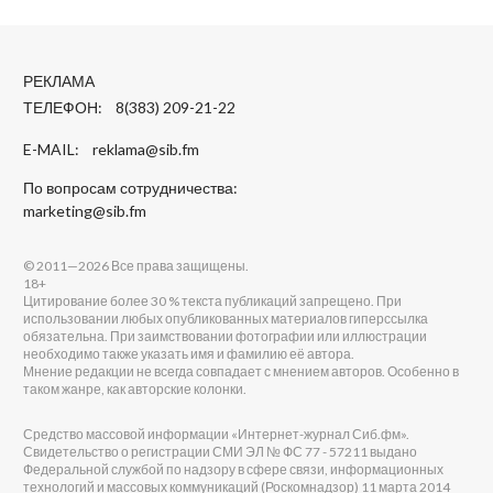
РЕКЛАМА
ТЕЛЕФОН: 8(383) 209-21-22
E-MAIL:
reklama@sib.fm
По вопросам сотрудничества:
marketing@sib.fm
© 2011—2026 Все права защищены.
18+
Цитирование более 30 % текста публикаций запрещено. При
использовании любых опубликованных материалов гиперссылка
обязательна. При заимствовании фотографии или иллюстрации
необходимо также указать имя и фамилию её автора.
Мнение редакции не всегда совпадает с мнением авторов. Особенно в
таком жанре, как авторские колонки.
Средство массовой информации «Интернет-журнал Сиб.фм».
Свидетельство о регистрации СМИ ЭЛ № ФС 77 - 57211 выдано
Федеральной службой по надзору в сфере связи, информационных
технологий и массовых коммуникаций (Роскомнадзор) 11 марта 2014