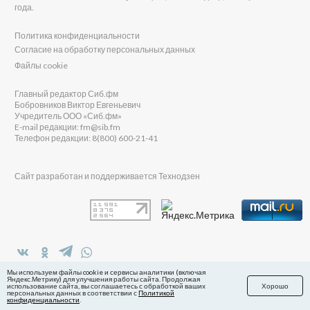
года.
Политика конфиденциальности
Согласие на обработку персональных данных
Файлы cookie
Главный редактор Сиб.фм
Бобровников Виктор Евгеньевич
Учредитель ООО «Сиб.фм»
E-mail редакции: fm@sib.fm
Телефон редакции: 8(800) 600-21-41
Сайт разработан и поддерживается Технодзен
в Яндекс.Дзен
Мы используем файлы cookie и сервисы аналитики (включая
Яндекс.Метрику) для улучшения работы сайта. Продолжая
использование сайта, вы соглашаетесь с обработкой ваших
Хорошо
персональных данных в соответствии с
Политикой
конфиденциальности
.