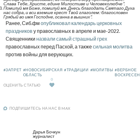
Слава Тебе, Христе, едине Милостиве и Человеколюбче".
Помилуй мя Боже, помилуй мя. Днесь благодать Святаго Духа
нас собра, и вси вземше крест Твой глаголем: благословен
Грядый во имя Господне, осанна в вышних".
Ранее, Сиб.фм
опубликовал календарь церковных
праздников
у православных в апреле и мае-2022.
Священники
назвали самый страшный грех
православных перед Пасхой, а также
сильная молитва
против войны для верующих.
#ЗАПРЕТ
#НОВОСИБИРСКАЯ
#ТРАДИЦИИ
#МОЛИТВЫ
#ВЕРБНОЕ
ОБЛАСТЬ
ВОСКРЕСЕН
0
ОЦЕНИТЬ СТАТЬЮ
ПОДПИШИТЕСЬ НА НАС В MAX
Дарья Бочкун
журналист