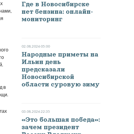
ах
Где в Новосибирске
нами,
нет бензина: онлайн-
ия
мониторинг
02.08.2026 05:00
кого
Народные приметы на
го
Ильин день
й.
предсказали
Новосибирской
области суровую зиму
д в
ощи.
тах
03.08.2026 22:35
«Это большая победа»:
зачем президент