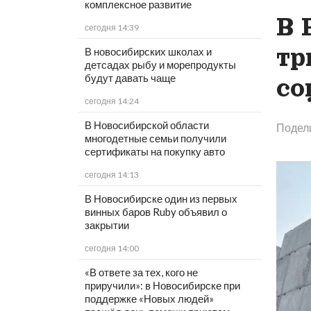
комплексное развитие
В 
сегодня 14:39
тр
В новосибирских школах и
детсадах рыбу и морепродукты
будут давать чаще
со
сегодня 14:24
В Новосибирской области
Подел
многодетные семьи получили
сертификаты на покупку авто
сегодня 14:13
В Новосибирске один из первых
винных баров Ruby объявил о
закрытии
сегодня 14:00
«В ответе за тех, кого не
приручили»: в Новосибирске при
поддержке «Новых людей»