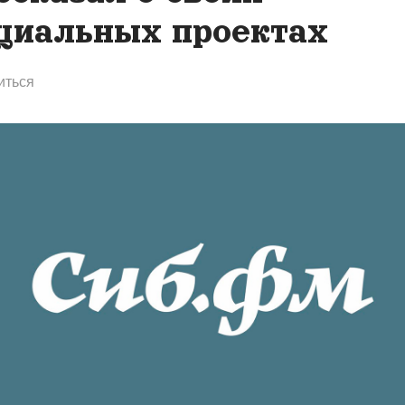
циальных проектах
иться