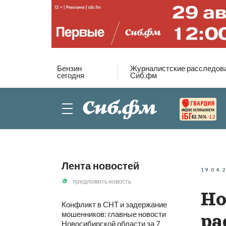
Бензин
Журналистские расследов
сегодня
Сиб.фм
82.76%
-1.2
Лента новостей
19.04.
предложить новость
Но
Конфликт в СНТ и задержание
мошенников: главные новости
ра
Новосибирской области за 7