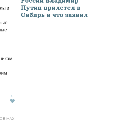
России Владимир
и
Путин прилетел в
лы и
Сибирь и что заявил
юбые
ные
кникам
ким
0
С В MAX