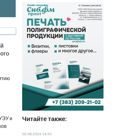
ой
ого
итию
Читайте также:
УЭУ и
ков
02.08.2026 14:30