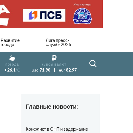
Развитие
Лига пресс-
города
служб-2026
погода
курсы валют
+26.1
°C
usd
71.90
|
eur
82.97
Главные новости:
Конфликт в СНТ и задержание