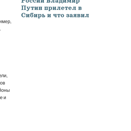
России Владимир
Путин прилетел в
Сибирь и что заявил
имер,
.
ели,
ров
айоны
е и
м