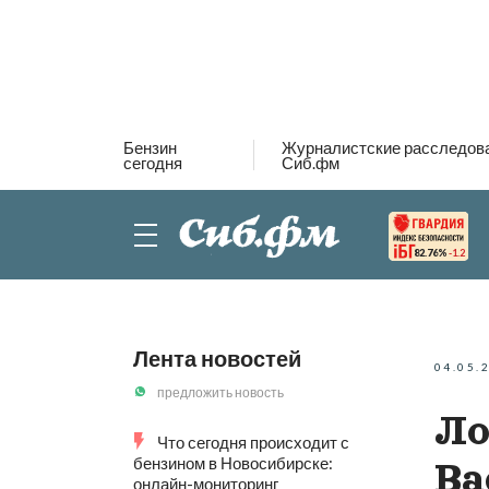
Бензин
Журналистские расследов
сегодня
Сиб.фм
82.76%
-1.2
Лента новостей
04.05.
предложить новость
Ло
Что сегодня происходит с
бензином в Новосибирске:
Ва
онлайн-мониторинг