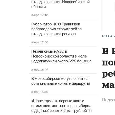
вклад в развитие Новосибирской
области
вчера 17:10
Губернатор НСО Травников
поблагодарил строителей за
вклад в развитие региона
вчера 
вчера 17:00
В 
Независимые АЗС в
Новосибирской области в июле
по
недополучили около 85% бензина
вчера 16:49
ре
В Новосибирске могут появиться
ма
обязательные ночные маршруты
вчера 16:30
Подел
«Шанс сделать первые шаги»:
семья шестилетнего новосибирца
с ДЦП собирает 3,2 млн рублей на