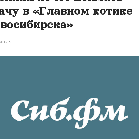
ачу в «Главном котике
восибирска»
иться