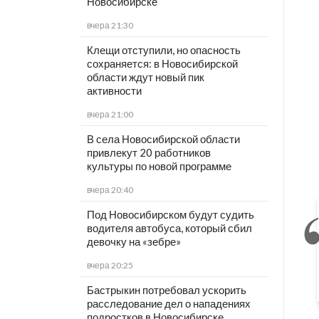
Новосибирске
вчера 21:30
Клещи отступили, но опасность
сохраняется: в Новосибирской
области ждут новый пик
активности
вчера 21:00
В села Новосибирской области
привлекут 20 работников
культуры по новой программе
вчера 20:40
Под Новосибирском будут судить
водителя автобуса, который сбил
девочку на «зебре»
вчера 20:25
Бастрыкин потребовал ускорить
расследование дел о нападениях
подростков в Новосибирске