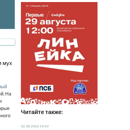
и мух
ный
ей. На
и
торые
Читайте также:
вного
02.08.2026 14:30