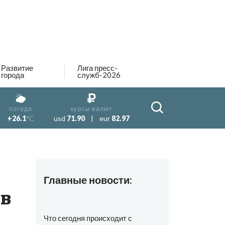
Развитие
Лига пресс-
города
служб-2026
погода
курсы валют
+26.1
°C
usd
71.90
|
eur
82.97
Главные новости:
в
Что сегодня происходит с