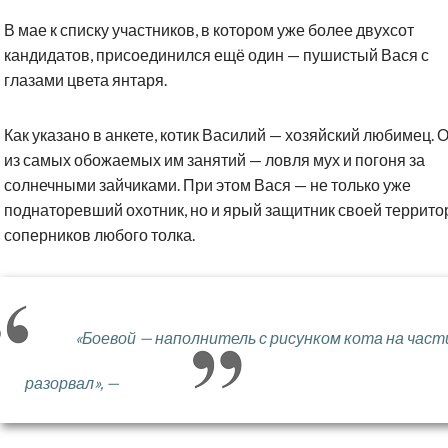
В мае к списку участников, в котором уже более двухсот
кандидатов, присоединился ещё один — пушистый Вася с
глазами цвета янтаря.
Как указано в анкете, котик Василий — хозяйский любимец. 
из самых обожаемых им занятий — ловля мух и погоня за
солнечными зайчиками. При этом Вася — не только уже
поднаторевший охотник, но и ярый защитник своей террито
соперников любого толка.
«Боевой — наполнитель с рисунком кота на част
разорвал», —