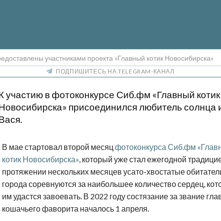
едоставлены участниками проекта «Главный котик Новосибирска»
ПОДПИШИТЕСЬ НА TELEGRAM-КАНАЛ
К участию в фотоконкурсе Сиб.фм «Главный котик
Новосибирска» присоединился любитель солнца 
Вася.
В мае стартовал второй месяц
фотоконкурса Сиб.фм «Глав
котик Новосибирска»
, который уже стал ежегодной традици
протяжении нескольких месяцев усато-хвостатые обитател
города соревнуются за наибольшее количество сердец, ко
им удастся завоевать. В 2022 году состязание за звание гла
кошачьего фаворита началось 1 апреля.