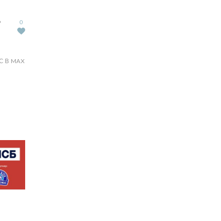
Ь
0
С В MAX