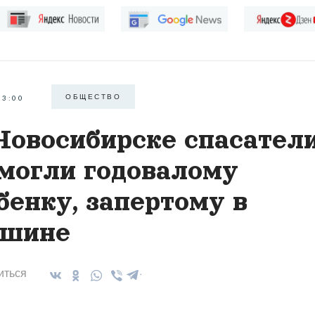
ОБЩЕСТВО
23:00
Новосибирске спасател
могли годовалому
бенку, запертому в
шине
иться