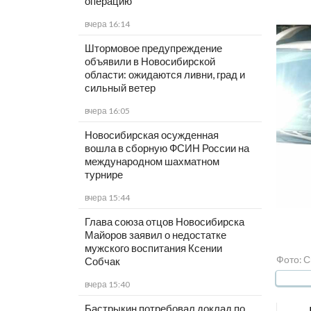
операцию
вчера 16:14
Штормовое предупреждение
объявили в Новосибирской
области: ожидаются ливни, град и
сильный ветер
вчера 16:05
Новосибирская осужденная
вошла в сборную ФСИН России на
международном шахматном
турнире
вчера 15:44
Глава союза отцов Новосибирска
Майоров заявил о недостатке
мужского воспитания Ксении
Фото: 
Собчак
вчера 15:40
Бастрыкин потребовал доклад по