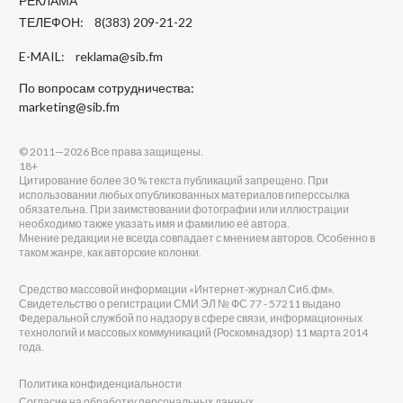
РЕКЛАМА
ТЕЛЕФОН: 8(383) 209-21-22
E-MAIL:
reklama@sib.fm
По вопросам сотрудничества:
marketing@sib.fm
© 2011—2026 Все права защищены.
18+
Цитирование более 30 % текста публикаций запрещено. При
использовании любых опубликованных материалов гиперссылка
обязательна. При заимствовании фотографии или иллюстрации
необходимо также указать имя и фамилию её автора.
Мнение редакции не всегда совпадает с мнением авторов. Особенно в
таком жанре, как авторские колонки.
Средство массовой информации «Интернет-журнал Сиб.фм».
Свидетельство о регистрации СМИ ЭЛ № ФС 77 - 57211 выдано
Федеральной службой по надзору в сфере связи, информационных
технологий и массовых коммуникаций (Роскомнадзор) 11 марта 2014
года.
Политика конфиденциальности
Согласие на обработку персональных данных