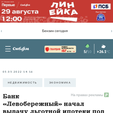
‹
›
Бензин сегодня
5/
10
+26.1
°C
82.76%
-1.2
05.05.2022 14:16
НЕДВИЖИМОСТЬ
ЭКОНОМИКА
На правах рекламы
Банк
«Левобережный» начал
выдачу льготной ипотеки под