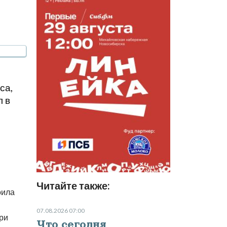
са,
л в
Читайте также:
оила
07.08.2026 07:00
ри
Что сегодня