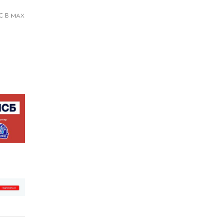
С В MAX