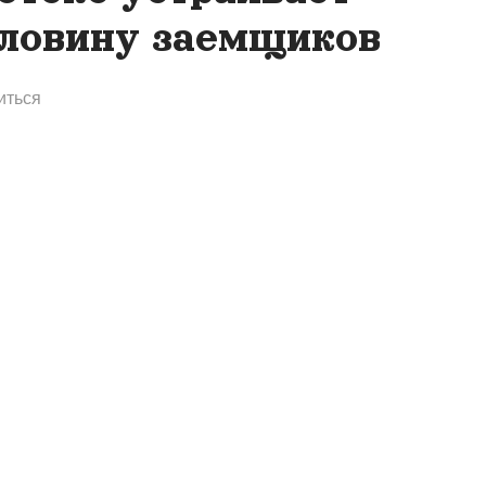
ловину заемщиков
иться