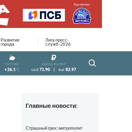
Развитие
Лига пресс-
города
служб-2026
погода
курсы валют
+26.1
°C
usd
71.90
|
eur
82.97
Главные новости:
Страшный грех: митрополит