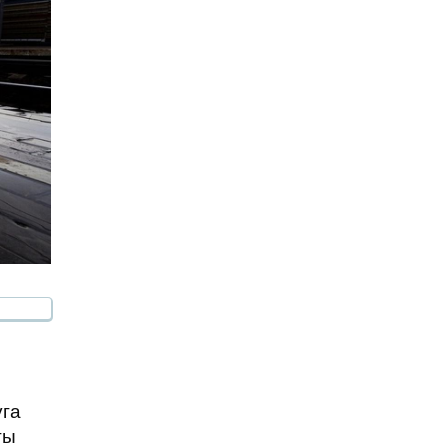
уга
ты