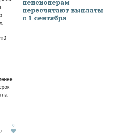
пенсионерам
и
пересчитают выплаты
о
с 1 сентября
х,
кой
менее
срок
я на
0
Ю