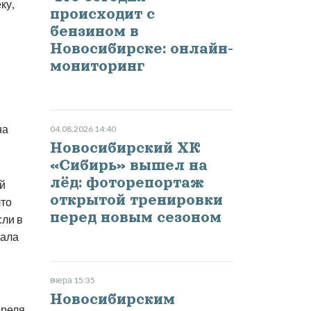
ку,
происходит с
бензином в
Новосибирске: онлайн-
мониторинг
на
04.08.2026 14:40
Новосибирский ХК
«Сибирь» вышел на
лёд: фоторепортаж
й
открытой тренировки
что
перед новым сезоном
сли в
шала
вчера 15:35
Новосибирским
преля.