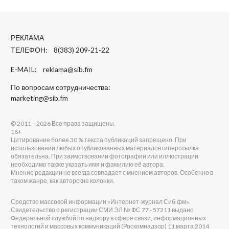
РЕКЛАМА
ТЕЛЕФОН: 8(383) 209-21-22
E-MAIL:
reklama@sib.fm
По вопросам сотрудничества:
marketing@sib.fm
© 2011—2026 Все права защищены.
18+
Цитирование более 30 % текста публикаций запрещено. При
использовании любых опубликованных материалов гиперссылка
обязательна. При заимствовании фотографии или иллюстрации
необходимо также указать имя и фамилию её автора.
Мнение редакции не всегда совпадает с мнением авторов. Особенно в
таком жанре, как авторские колонки.
Средство массовой информации «Интернет-журнал Сиб.фм».
Свидетельство о регистрации СМИ ЭЛ № ФС 77 - 57211 выдано
Федеральной службой по надзору в сфере связи, информационных
технологий и массовых коммуникаций (Роскомнадзор) 11 марта 2014