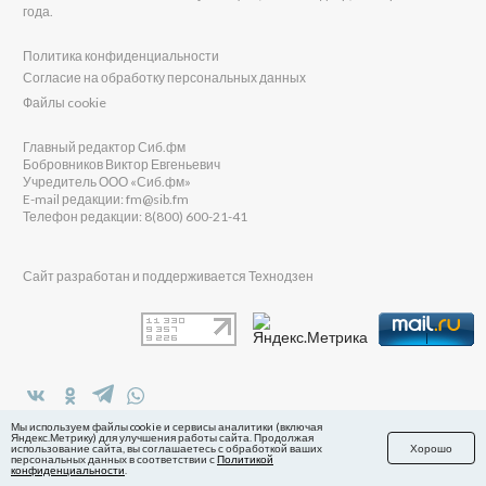
года.
Политика конфиденциальности
Согласие на обработку персональных данных
Файлы cookie
Главный редактор Сиб.фм
Бобровников Виктор Евгеньевич
Учредитель ООО «Сиб.фм»
E-mail редакции: fm@sib.fm
Телефон редакции: 8(800) 600-21-41
Сайт разработан и поддерживается Технодзен
в Яндекс.Дзен
Мы используем файлы cookie и сервисы аналитики (включая
Яндекс.Метрику) для улучшения работы сайта. Продолжая
использование сайта, вы соглашаетесь с обработкой ваших
Хорошо
персональных данных в соответствии с
Политикой
конфиденциальности
.