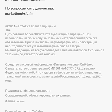
По вопросам сотрудничества:
marketing@sib.fm
© 2011—2026 Все права защищены.
18+
Цитирование более 30 % текста публикаций запрещено. При
использовании любых опубликованных материалов гиперссылка
обязательна. При заимствовании фотографии или иллюстрации
необходимо также указать имя и фамилию её автора.
Мнение редакции не всегда совпадает с мнением авторов. Особенно в
таком жанре, как авторские колонки.
Средство массовой информации «Интернет-журнал Сиб.фм».
Свидетельство о регистрации СМИ ЭЛ № ФС 77 - 57211 выдано
Федеральной службой по надзору в сфере связи, информационных
технологий и массовых коммуникаций (Роскомнадзор) 11 марта 2014
года.
Политика конфиденциальности
Согласие на обработку персональных данных
Файлы cookie
Главный редактор Сиб.фм