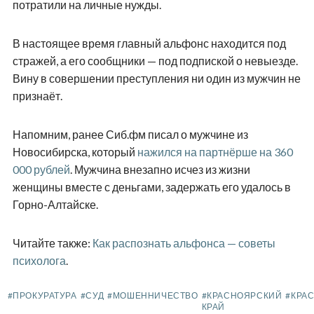
потратили на личные нужды.
В настоящее время главный альфонс находится под
стражей, а его сообщники — под подпиской о невыезде.
Вину в совершении преступления ни один из мужчин не
признаёт.
Напомним, ранее Сиб.фм писал о мужчине из
Новосибирска, который
нажился на партнёрше на 360
000 рублей
. Мужчина внезапно исчез из жизни
женщины вместе с деньгами, задержать его удалось в
Горно-Алтайске.
Читайте также:
Как распознать альфонса — советы
психолога
.
#ПРОКУРАТУРА
#СУД
#МОШЕННИЧЕСТВО
#КРАСНОЯРСКИЙ
#КРА
КРАЙ