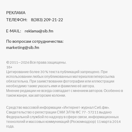
РЕКЛАМА
ТЕЛЕФОН: 8(383) 209-21-22
E-MAIL:
reklama@sib.fm
По вопросам сотрудничества:
marketing@sib.fm
© 2011—2026 Все права защищены.
18+
Цитирование более 30 % текста публикаций запрещено. При
использовании любых опубликованных материалов гиперссылка
обязательна. При заимствовании фотографии или иллюстрации
необходимо также указать имя и фамилию её автора.
Мнение редакции не всегда совпадает с мнением авторов. Особенно в
таком жанре, как авторские колонки.
Средство массовой информации «Интернет-журнал Сиб.фм».
Свидетельство о регистрации СМИ ЭЛ № ФС 77 - 57211 выдано
Федеральной службой по надзору в сфере связи, информационных
технологий и массовых коммуникаций (Роскомнадзор) 11 марта 2014
года.