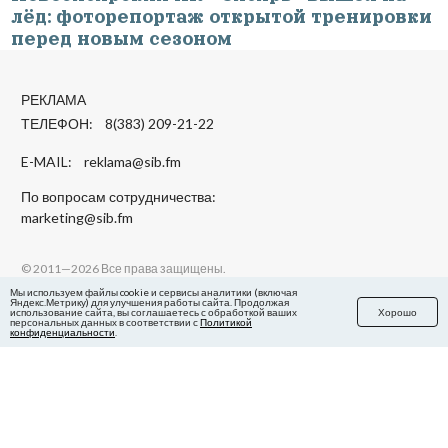
лёд: фоторепортаж открытой тренировки
перед новым сезоном
РЕКЛАМА
ТЕЛЕФОН: 8(383) 209-21-22
E-MAIL:
reklama@sib.fm
По вопросам сотрудничества:
marketing@sib.fm
© 2011—2026 Все права защищены.
18+
Мы используем файлы cookie и сервисы аналитики (включая
Цитирование более 30 % текста публикаций запрещено. При
Яндекс.Метрику) для улучшения работы сайта. Продолжая
использование сайта, вы соглашаетесь с обработкой ваших
Хорошо
использовании любых опубликованных материалов гиперссылка
персональных данных в соответствии с
Политикой
обязательна. При заимствовании фотографии или иллюстрации
конфиденциальности
.
необходимо также указать имя и фамилию её автора.
Мнение редакции не всегда совпадает с мнением авторов. Особенно в
таком жанре, как авторские колонки.
Средство массовой информации «Интернет-журнал Сиб.фм».
Свидетельство о регистрации СМИ ЭЛ № ФС 77 - 57211 выдано