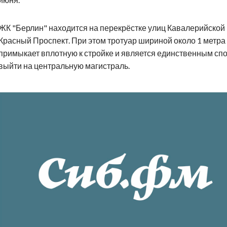
ЖК "Берлин" находится на перекрёстке улиц Кавалерийской 
Красный Проспект. При этом тротуар шириной около 1 метра
примыкает вплотную к стройке и является единственным сп
выйти на центральную магистраль.