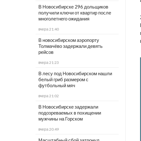
В Новосибирске 296 дольщиков
получили ключи от квартир после
многолетнего ожидания
вчера 21:40
В новосибирском аэропорту
Толмачёво задержали девять
рейсов
вчера 21:23
В лесу под Новосибирском нашли
белый гриб размером с
футбольный мяч
вчера 21:02
В Новосибирске задержали
подозреваемых в похищении
мужчины на Горском
вчера 20:49
Масштабный сбой затронул