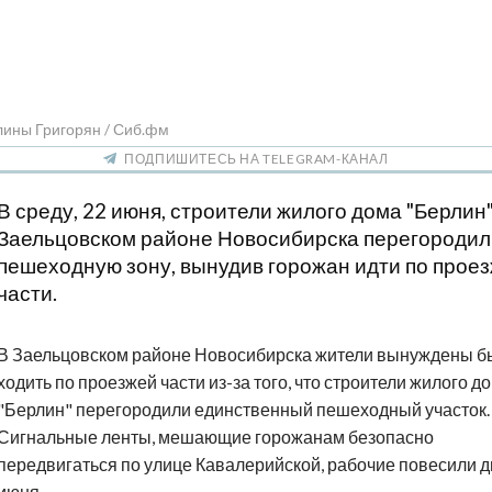
лины Григорян / Сиб.фм
ПОДПИШИТЕСЬ НА TELEGRAM-КАНАЛ
В среду, 22 июня, строители жилого дома "Берлин"
Заельцовском районе Новосибирска перегородил
пешеходную зону, вынудив горожан идти по прое
части.
В Заельцовском районе Новосибирска жители вынуждены б
ходить по проезжей части из-за того, что строители жилого д
"Берлин" перегородили единственный пешеходный участок.
Сигнальные ленты, мешающие горожанам безопасно
передвигаться по улице Кавалерийской, рабочие повесили д
июня.