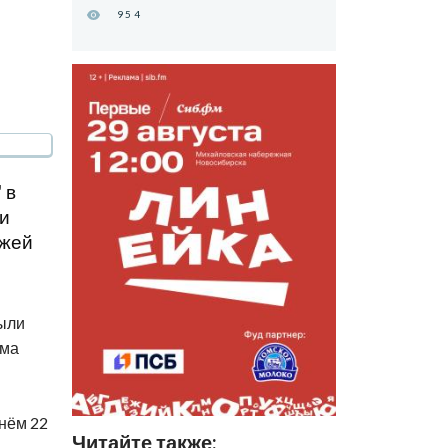
954
 в
и
зжей
ыли
ома
нём 22
Читайте также: