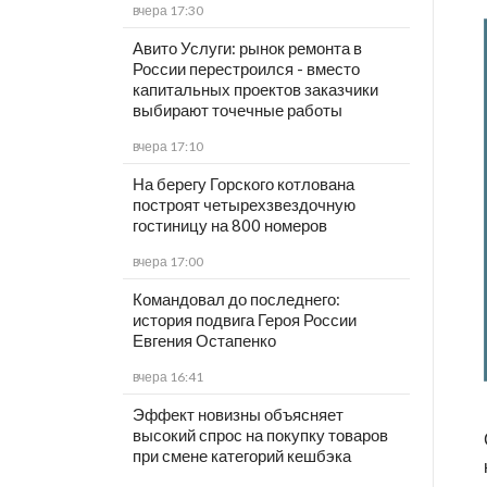
вчера 17:30
Авито Услуги: рынок ремонта в
России перестроился - вместо
капитальных проектов заказчики
выбирают точечные работы
вчера 17:10
На берегу Горского котлована
построят четырехзвездочную
гостиницу на 800 номеров
вчера 17:00
Командовал до последнего:
история подвига Героя России
Евгения Остапенко
вчера 16:41
Эффект новизны объясняет
высокий спрос на покупку товаров
при смене категорий кешбэка