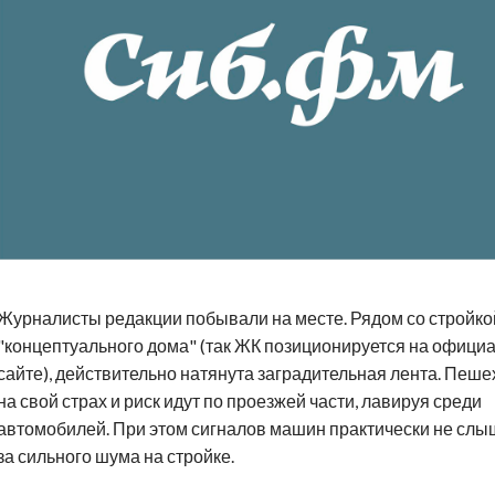
Журналисты редакции побывали на месте. Рядом со стройко
"концептуального дома" (так ЖК позиционируется на офици
сайте), действительно натянута заградительная лента. Пеш
на свой страх и риск идут по проезжей части, лавируя среди
автомобилей. При этом сигналов машин практически не слы
за сильного шума на стройке.