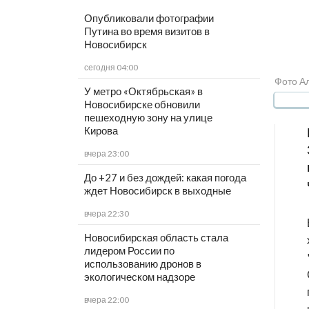
Опубликовали фотографии
Путина во время визитов в
Новосибирск
сегодня 04:00
Фото А
У метро «Октябрьская» в
Новосибирске обновили
пешеходную зону на улице
Кирова
вчера 23:00
До +27 и без дождей: какая погода
ждет Новосибирск в выходные
вчера 22:30
Новосибирская область стала
лидером России по
использованию дронов в
экологическом надзоре
вчера 22:00