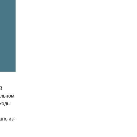
й
альном
еходы
шно из-