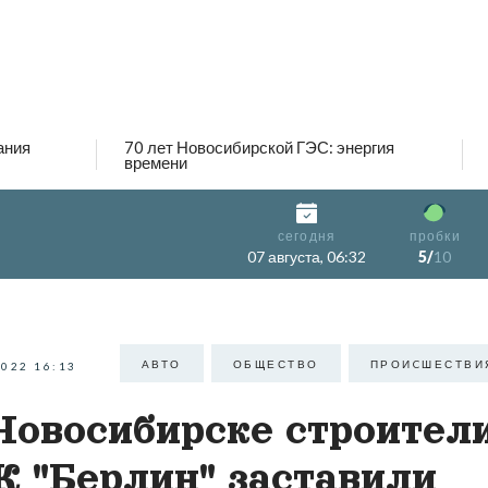
ания
70 лет Новосибирской ГЭС: энергия
времени
сегодня
пробки
07 августа, 06:32
5/
10
АВТО
ОБЩЕСТВО
ПРОИCШЕСТВИ
2022 16:13
Новосибирске строител
 "Берлин" заставили