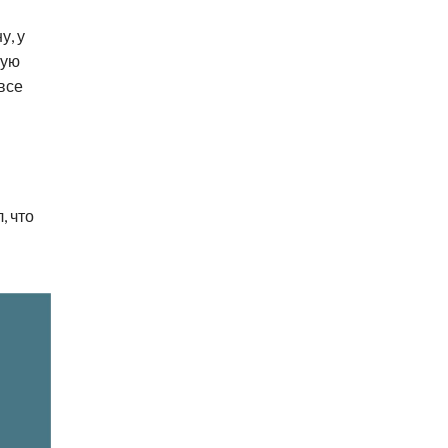
у, у
жую
все
, что