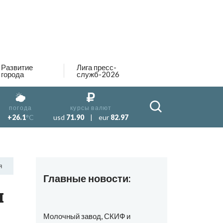
Развитие
Лига пресс-
города
служб-2026
погода
курсы валют
+26.1
°C
usd
71.90
|
eur
82.97
Я
Главные новости:
и
Молочный завод, СКИФ и