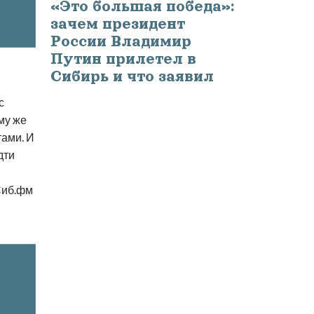
«Это большая победа»:
зачем президент
России Владимир
Путин прилетел в
Сибирь и что заявил
с
му же
ами. И
дти
Сиб.фм