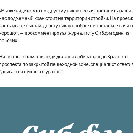
«Вы же видите, что по-другому никак нельзя поставить машин
нас подъемный кран стоит на территории стройки. На проез
часть мы не вышли, дорогу никак вообще не трогаем. Значит 
хорошо», — прокомментировал журналисту Сиб.фм один из
рабочих.
На вопрос о том, как люди должны добираться до Красного
проспекта по закрытой пешеходной зоне, специалист ответил
"двигаться нужно аккуратно".