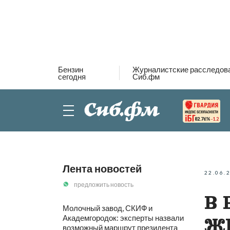
Бензин
Журналистские расследов
сегодня
Сиб.фм
82.76%
-1.2
Лента новостей
22.06.
предложить новость
В 
Молочный завод, СКИФ и
Академгородок: эксперты назвали
ЖК
возможный маршрут президента