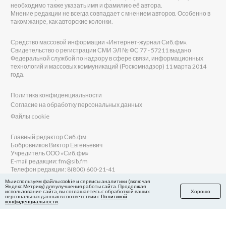
необходимо также указать имя и фамилию её автора.
Мнение редакции не всегда совпадает с мнением авторов. Особенно в
таком жанре, как авторские колонки.
Средство массовой информации «Интернет-журнал Сиб.фм».
Свидетельство о регистрации СМИ ЭЛ № ФС 77 - 57211 выдано
Федеральной службой по надзору в сфере связи, информационных
технологий и массовых коммуникаций (Роскомнадзор) 11 марта 2014
года.
Политика конфиденциальности
Согласие на обработку персональных данных
Файлы cookie
Главный редактор Сиб.фм
Бобровников Виктор Евгеньевич
Учредитель ООО «Сиб.фм»
E-mail редакции: fm@sib.fm
Телефон редакции: 8(800) 600-21-41
Мы используем файлы cookie и сервисы аналитики (включая
Яндекс.Метрику) для улучшения работы сайта. Продолжая
использование сайта, вы соглашаетесь с обработкой ваших
Хорошо
персональных данных в соответствии с
Политикой
Сайт разработан и поддерживается Технодзен
конфиденциальности
.