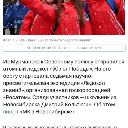
Фото: Сиб.фм / пресс-центр проекта "Ледокол знаний"
ПОДПИШИТЕСЬ НА TELEGRAM-КАНАЛ
Из Мурманска к Северному полюсу отправился
атомный ледокол «50 лет Победы». На его
борту стартовала седьмая научно-
просветительская экспедиция «Ледокол
знаний», организованная госкорпорацией
«Росатом». Среди участников — школьник из
Новосибирска Дмитрий Кольтюгин. Об этом
пишет
«МК в Новосибирске».
В экспедицию пригласили талантливых подростков из