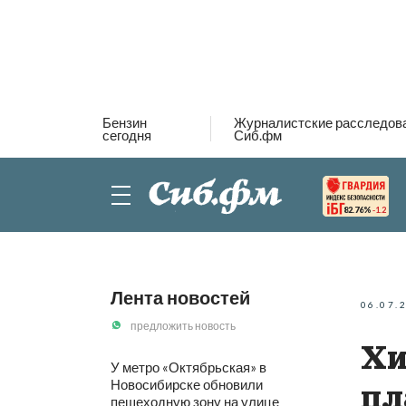
Бензин
Журналистские расследов
сегодня
Сиб.фм
82.76%
-1.2
Лента новостей
06.07.
предложить новость
Хи
У метро «Октябрьская» в
Новосибирске обновили
пл
пешеходную зону на улице