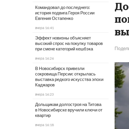
До
Командовал до последнего:
история подвига Героя России
по
Евгения Остапенко
вчера 16:41
вы
Эффект новизны объясняет
высокий спрос на покупку товаров
Подел
при смене категорий кешбэка
вчера 16:26
В Новосибирск привезли
сокровища Персии: открылась
выставка редкого искусства эпохи
Каджаров
вчера 16:23
Дольщикам долгостроя на Титова
в Новосибирске вручили ключи от
квартир
вчера 16:18