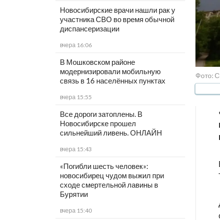
Новосибирские врачи нашли рак у
участника СВО во время обычной
диспансеризации
вчера 16:06
В Мошковском районе
модернизировали мобильную
Фото: 
связь в 16 населённых пунктах
вчера 15:55
Все дороги затоплены. В
Новосибирске прошел
сильнейший ливень. ОНЛАЙН
вчера 15:43
«Погибли шесть человек»:
новосибирец чудом выжил при
сходе смертельной лавины в
Бурятии
вчера 15:40