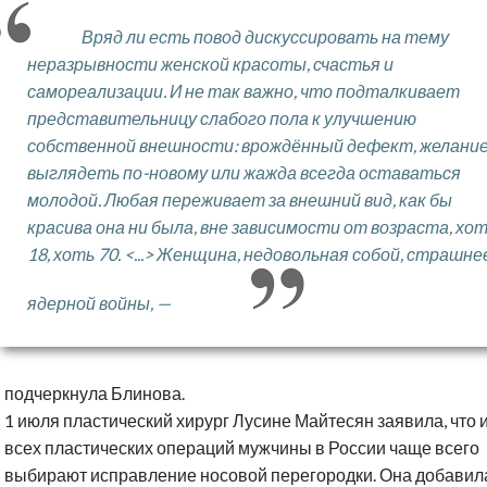
Вряд ли есть повод дискуссировать на тему
неразрывности женской красоты, счастья и
самореализации. И не так важно, что подталкивает
представительницу слабого пола к улучшению
собственной внешности: врождённый дефект, желани
выглядеть по-новому или жажда всегда оставаться
молодой. Любая переживает за внешний вид, как бы
красива она ни была, вне зависимости от возраста, хо
18, хоть 70. <...> Женщина, недовольная собой, страшне
ядерной войны, —
подчеркнула Блинова.
1 июля пластический хирург Лусине Майтесян заявила, что 
всех пластических операций мужчины в России чаще всего
выбирают исправление носовой перегородки. Она добавила