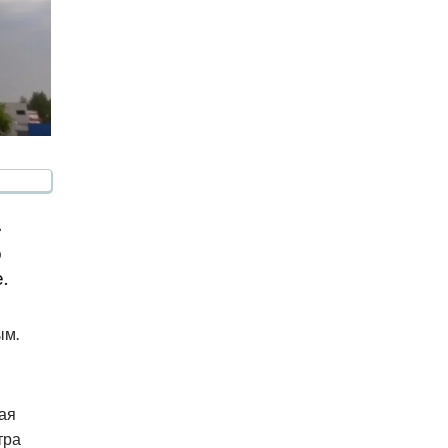
»
о
.
ым.
ая
тра