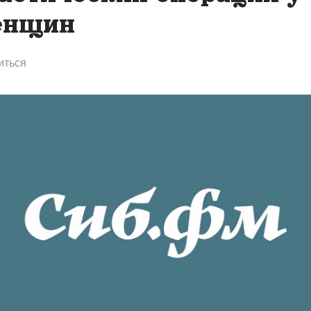
енщин
иться