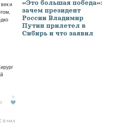
«Это большая победа»:
век и
зачем президент
этом,
России Владимир
едко
Путин прилетел в
Сибирь и что заявил
Хирург
ый
0
Ю
С В MAX