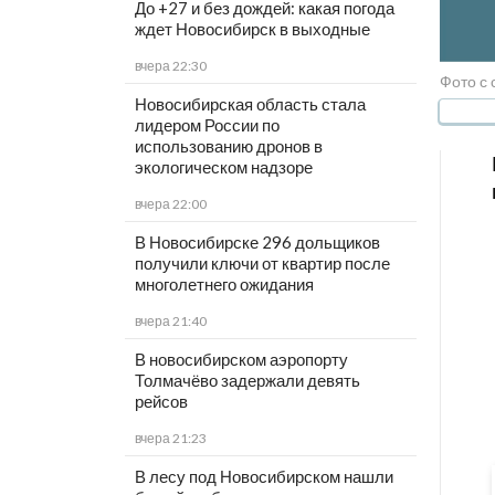
До +27 и без дождей: какая погода
ждет Новосибирск в выходные
вчера 22:30
Фото с 
Новосибирская область стала
лидером России по
использованию дронов в
экологическом надзоре
вчера 22:00
В Новосибирске 296 дольщиков
получили ключи от квартир после
многолетнего ожидания
вчера 21:40
В новосибирском аэропорту
Толмачёво задержали девять
рейсов
вчера 21:23
В лесу под Новосибирском нашли