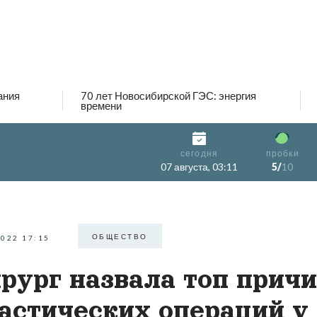
ания
70 лет Новосибирской ГЭС: энергия
времени
сегодня
пробки
07 августа, 03:11
5/
10
ОБЩЕСТВО
2022 17:15
рург назвала топ прич
астических операций у