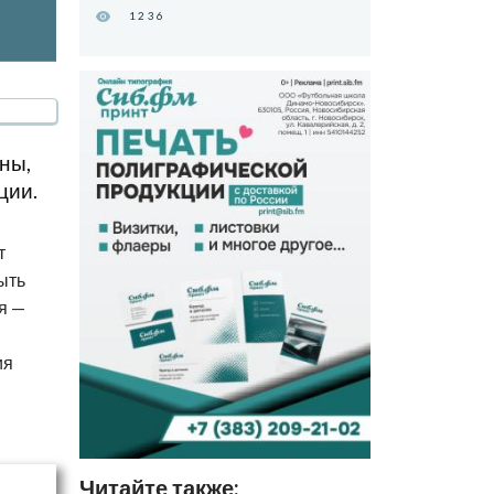
1236
ны,
ции.
т
ыть
я —
ия
Читайте также: