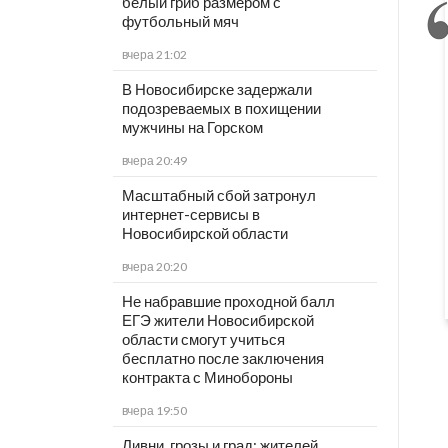
белый гриб размером с
футбольный мяч
вчера 21:02
В Новосибирске задержали
подозреваемых в похищении
мужчины на Горском
вчера 20:49
Масштабный сбой затронул
интернет-сервисы в
Новосибирской области
вчера 20:20
Не набравшие проходной балл
ЕГЭ жители Новосибирской
области смогут учиться
бесплатно после заключения
контракта с Минобороны
вчера 19:50
Ливни, грозы и град: жителей