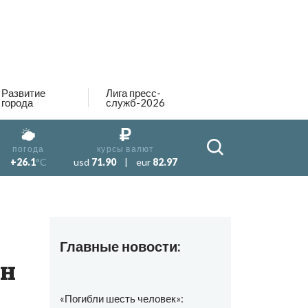
Развитие
Лига пресс-
города
служб-2026
погода
курсы валют
+26.1
°C
usd
71.90
|
eur
82.97
Главные новости:
ин
«Погибли шесть человек»: