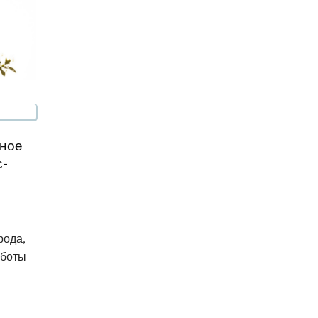
нное
с-
рода,
аботы