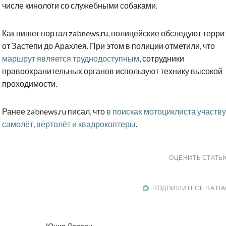
числе кинологи со служебными собаками.
Как пишет портал
zabnews
.
ru
, полицейские обследуют терр
от Застепи до Арахлея. При этом в полиции отметили, что
маршрут является труднодоступным
, сотрудники
правоохранительных органов используют технику высокой
проходимости.
Ранее
zabnews
.
ru
писал, что
в поисках мотоциклиста участву
самолёт, вертолёт и квадрокоптеры
.
ОЦЕНИТЬ СТАТЬ
ПОДПИШИТЕСЬ НА НА
Юния Ларсон