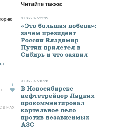
Читайте также:
03.08.2026 22:35
иторию
«Это большая победа»:
зачем президент
России Владимир
Путин прилетел в
Сибирь и что заявил
ет
03.08.2026 10:28
1
В Новосибирске
Ю
нефтетрейдер Лацких
прокомментировал
С В MAX
картельное дело
против независимых
АЗС