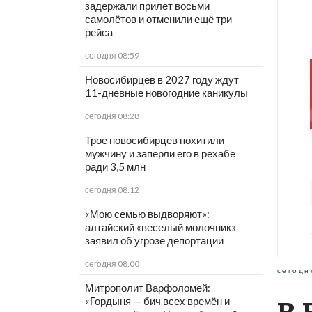
задержали прилёт восьми
самолётов и отменили ещё три
рейса
сегодня 08:59
Новосибирцев в 2027 году ждут
11-дневные новогодние каникулы
сегодня 08:28
Трое новосибирцев похитили
мужчину и заперли его в рехабе
ради 3,5 млн
сегодня 08:12
«Мою семью выдворяют»:
алтайский «веселый молочник»
заявил об угрозе депортации
сегодня 08:00
сегодн
Митрополит Варфоломей:
«Гордыня — бич всех времён и
В 