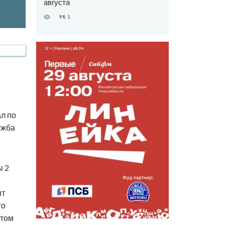
августа
981
л по
ужба
ы 2
ят
го
 том