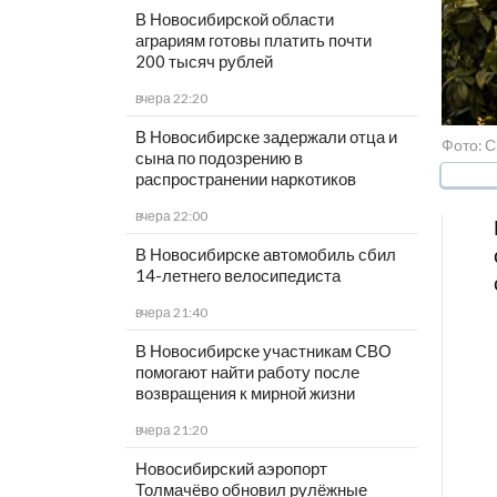
В Новосибирской области
аграриям готовы платить почти
200 тысяч рублей
вчера 22:20
В Новосибирске задержали отца и
Фото: С
сына по подозрению в
распространении наркотиков
вчера 22:00
В Новосибирске автомобиль сбил
14-летнего велосипедиста
вчера 21:40
В Новосибирске участникам СВО
помогают найти работу после
возвращения к мирной жизни
вчера 21:20
Новосибирский аэропорт
Толмачёво обновил рулёжные