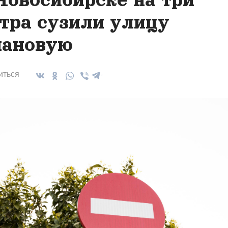
тра сузили улицу
ановую
иться