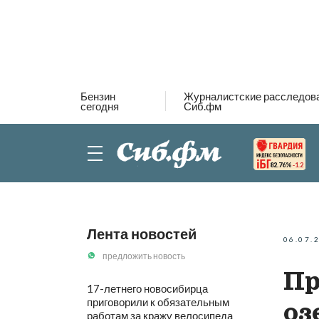
Бензин
Журналистские расследов
сегодня
Сиб.фм
82.76%
-1.2
Лента новостей
06.07.
предложить новость
Пр
17-летнего новосибирца
приговорили к обязательным
оз
работам за кражу велосипеда