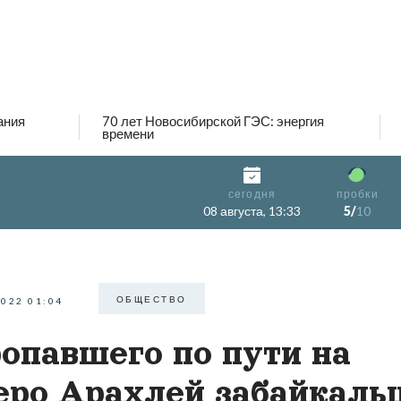
ания
70 лет Новосибирской ГЭС: энергия
времени
сегодня
пробки
08 августа, 13:33
5/
10
ОБЩЕСТВО
2022 01:04
опавшего по пути на
еро Арахлей забайкаль