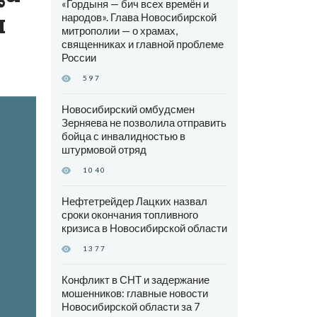
«Гордыня — бич всех времён и
и
народов». Глава Новосибирской
митрополии — о храмах,
священниках и главной проблеме
России
597
Новосибирский омбудсмен
Зерняева не позволила отправить
бойца с инвалидностью в
штурмовой отряд
1040
Нефтетрейдер Лацких назвал
сроки окончания топливного
кризиса в Новосибирской области
1377
Конфликт в СНТ и задержание
мошенников: главные новости
Новосибирской области за 7