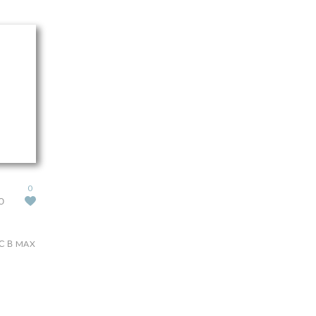
0
Ю
С В MAX