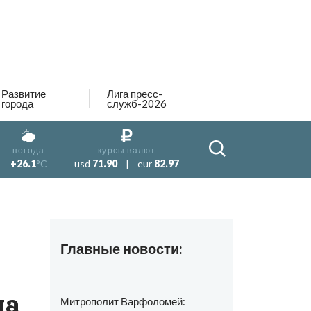
Развитие
Лига пресс-
города
служб-2026
погода
курсы валют
+26.1
°C
usd
71.90
|
eur
82.97
Главные новости:
ца
Митрополит Варфоломей: