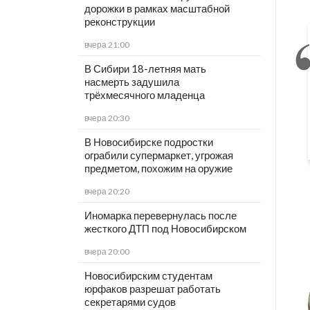
дорожки в рамках масштабной
реконструкции
вчера 21:00
В Сибири 18-летняя мать
насмерть задушила
трёхмесячного младенца
вчера 20:30
В Новосибирске подростки
ограбили супермаркет, угрожая
предметом, похожим на оружие
вчера 20:20
Иномарка перевернулась после
жесткого ДТП под Новосибирском
вчера 20:00
Новосибирским студентам
юрфаков разрешат работать
секретарями судов