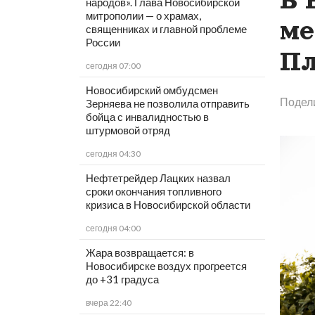
народов». Глава Новосибирской
митрополии — о храмах,
ме
священниках и главной проблеме
России
Пл
сегодня 07:00
Новосибирский омбудсмен
Подел
Зерняева не позволила отправить
бойца с инвалидностью в
штурмовой отряд
сегодня 04:30
Нефтетрейдер Лацких назвал
сроки окончания топливного
кризиса в Новосибирской области
сегодня 04:00
Жара возвращается: в
Новосибирске воздух прогреется
до +31 градуса
вчера 22:40