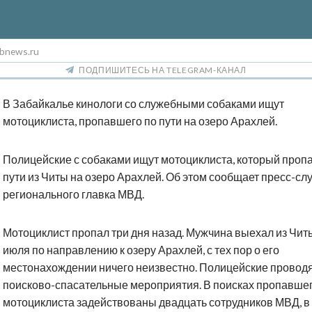
bnews.ru
ПОДПИШИТЕСЬ НА TELEGRAM-КАНАЛ
В Забайкалье кинологи со служебными собаками ищут
мотоциклиста, пропавшего по пути на озеро Арахлей.
Полицейские с собаками ищут мотоциклиста, который пропа
пути из Читы на озеро Арахлей. Об этом сообщает пресс-сл
регионального главка МВД.
Мотоциклист пропал три дня назад. Мужчина выехал из Чит
июля по направлению к озеру Арахлей, с тех пор о его
местонахождении ничего неизвестно. Полицейские провод
поисково-спасательные мероприятия. В поисках пропавше
мотоциклиста задействованы двадцать сотрудников МВД, в