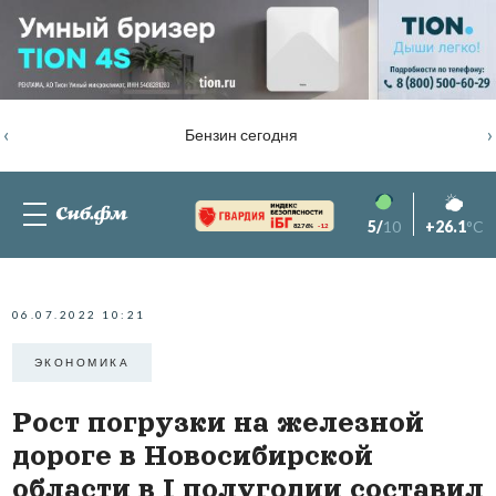
‹
›
Бензин сегодня
5/
10
+26.1
°C
82.76%
-1.2
06.07.2022 10:21
ЭКОНОМИКА
Рост погрузки на железной
дороге в Новосибирской
области в I полугодии составил