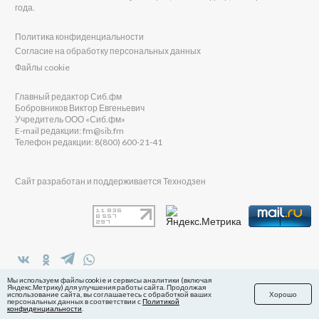
года.
Политика конфиденциальности
Согласие на обработку персональных данных
Файлы cookie
Главный редактор Сиб.фм
Бобровников Виктор Евгеньевич
Учредитель ООО «Сиб.фм»
E-mail редакции: fm@sib.fm
Телефон редакции: 8(800) 600-21-41
Сайт разработан и поддерживается Технодзен
в Яндекс.Дзен
Мы используем файлы cookie и сервисы аналитики (включая
Яндекс.Метрику) для улучшения работы сайта. Продолжая
использование сайта, вы соглашаетесь с обработкой ваших
Хорошо
персональных данных в соответствии с
Политикой
конфиденциальности
.