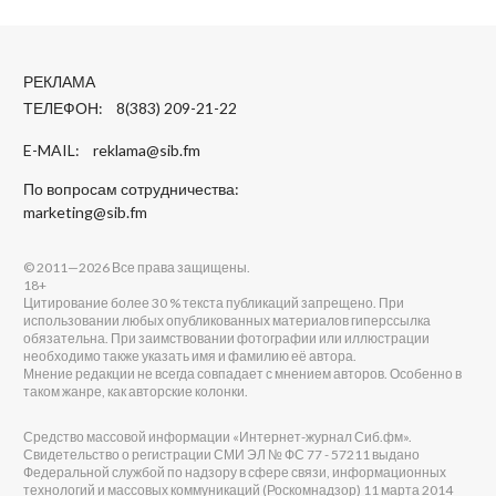
РЕКЛАМА
ТЕЛЕФОН: 8(383) 209-21-22
E-MAIL:
reklama@sib.fm
По вопросам сотрудничества:
marketing@sib.fm
© 2011—2026 Все права защищены.
18+
Цитирование более 30 % текста публикаций запрещено. При
использовании любых опубликованных материалов гиперссылка
обязательна. При заимствовании фотографии или иллюстрации
необходимо также указать имя и фамилию её автора.
Мнение редакции не всегда совпадает с мнением авторов. Особенно в
таком жанре, как авторские колонки.
Средство массовой информации «Интернет-журнал Сиб.фм».
Свидетельство о регистрации СМИ ЭЛ № ФС 77 - 57211 выдано
Федеральной службой по надзору в сфере связи, информационных
технологий и массовых коммуникаций (Роскомнадзор) 11 марта 2014