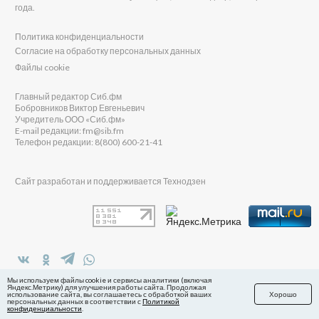
года.
Политика конфиденциальности
Согласие на обработку персональных данных
Файлы cookie
Главный редактор Сиб.фм
Бобровников Виктор Евгеньевич
Учредитель ООО «Сиб.фм»
E-mail редакции: fm@sib.fm
Телефон редакции: 8(800) 600-21-41
Сайт разработан и поддерживается Технодзен
в Яндекс.Дзен
Мы используем файлы cookie и сервисы аналитики (включая
Яндекс.Метрику) для улучшения работы сайта. Продолжая
использование сайта, вы соглашаетесь с обработкой ваших
Хорошо
персональных данных в соответствии с
Политикой
конфиденциальности
.