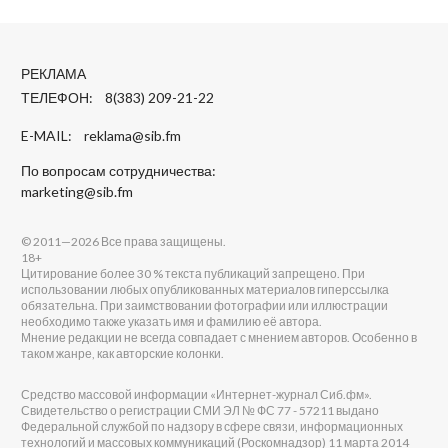
РЕКЛАМА
ТЕЛЕФОН: 8(383) 209-21-22
E-MAIL:
reklama@sib.fm
По вопросам сотрудничества:
marketing@sib.fm
© 2011—2026 Все права защищены.
18+
Цитирование более 30 % текста публикаций запрещено. При
использовании любых опубликованных материалов гиперссылка
обязательна. При заимствовании фотографии или иллюстрации
необходимо также указать имя и фамилию её автора.
Мнение редакции не всегда совпадает с мнением авторов. Особенно в
таком жанре, как авторские колонки.
Средство массовой информации «Интернет-журнал Сиб.фм».
Свидетельство о регистрации СМИ ЭЛ № ФС 77 - 57211 выдано
Федеральной службой по надзору в сфере связи, информационных
технологий и массовых коммуникаций (Роскомнадзор) 11 марта 2014