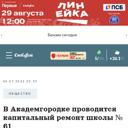
‹
›
Бензин сегодня
5/
10
+26.1
°C
82.76%
-1.2
06.07.2022 20:55
ОБЩЕСТВО
В Академгородке проводится
капитальный ремонт школы №
61