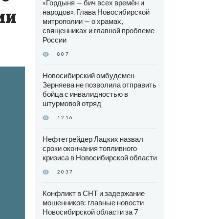
«Гордыня — бич всех времён и
ии
народов». Глава Новосибирской
митрополии — о храмах,
священниках и главной проблеме
России
807
Новосибирский омбудсмен
Зерняева не позволила отправить
бойца с инвалидностью в
штурмовой отряд
1216
Нефтетрейдер Лацких назвал
сроки окончания топливного
кризиса в Новосибирской области
2037
Конфликт в СНТ и задержание
мошенников: главные новости
Новосибирской области за 7