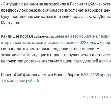
«Ситуация с ценами на автомобили в России стабилизирует
предпосылок к резким скачкам стоимости нет, наоборот, це
будут постепенно снижаться в течение года», – сказал Денис
Мантуров.
Как пишет портал
zabnews
.
ru
,
цены на автомобили на перви
вторичном рынках резко выросли весной 2022 года
. Экспер
связывали эти негативные тенденции с осложнением
экономической ситуации в стране, нарушением логистическ
цепочек при доставке как самих машин, так и деталей для ни
Ранее «Сиб.фм» писал, что в Новосибирске
ВАЗ-2105 прода
1,8 миллиона рублей
.
ОЦЕНИТЬ СТАТЬ