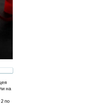
цея
ли на
 2 по