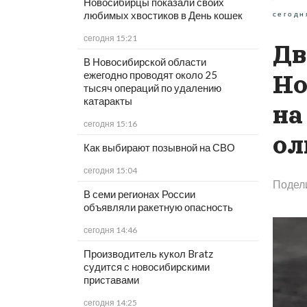
Новосибирцы показали своих
любимых хвостиков в День кошек
сегодн
сегодня 15:21
Дв
В Новосибирской области
ежегодно проводят около 25
Но
тысяч операций по удалению
катаракты
на
сегодня 15:16
ол
Как выбирают позывной на СВО
сегодня 15:04
Подел
В семи регионах России
объявляли ракетную опасность
сегодня 14:46
Производитель кукол Bratz
судится с новосибирскими
приставами
сегодня 14:25