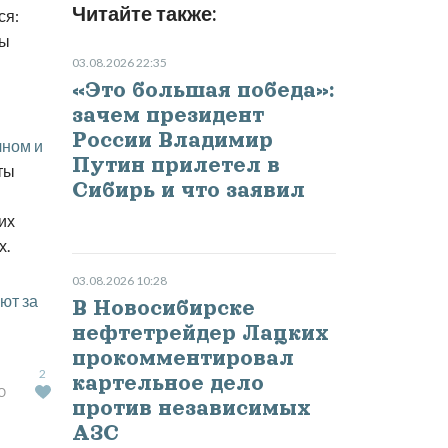
Читайте также:
ся:
ны
03.08.2026 22:35
«Это большая победа»:
зачем президент
России Владимир
чном и
Путин прилетел в
ты
Сибирь и что заявил
их
х.
03.08.2026 10:28
ют за
В Новосибирске
нефтетрейдер Лацких
прокомментировал
2
картельное дело
Ю
против независимых
АЗС