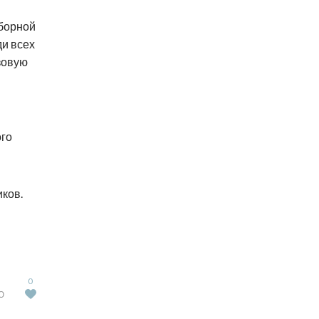
борной
ди всех
зовую
ого
иков.
0
Ю