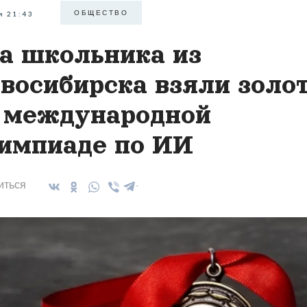
ОБЩЕСТВО
я 21:43
а школьника из
восибирска взяли золо
 международной
импиаде по ИИ
иться