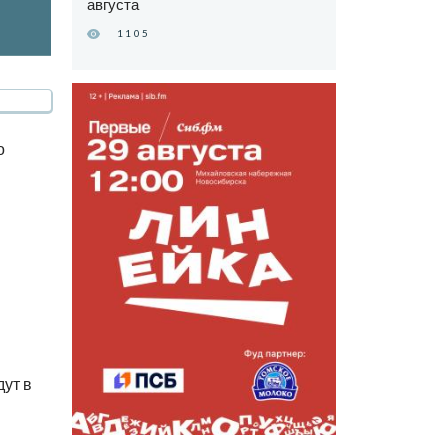
августа
1105
о
ут в