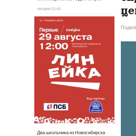
це
сегодня 22:03
Подел
Два школьника из Новосибирска