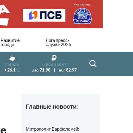
Развитие
Лига пресс-
города
служб-2026
погода
курсы валют
+26.1
°C
usd
71.90
|
eur
82.97
Главные новости:
е
Митрополит Варфоломей: