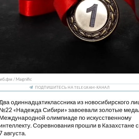
иб.фм / Magnific
ПОДПИШИТЕСЬ НА TELEGRAM-КАНАЛ
Два одиннадцатиклассника из новосибирского ли
№22 «Надежда Сибири» завоевали золотые меда
Международной олимпиаде по искусственному
интеллекту. Соревнования прошли в Казахстане с
7 августа.