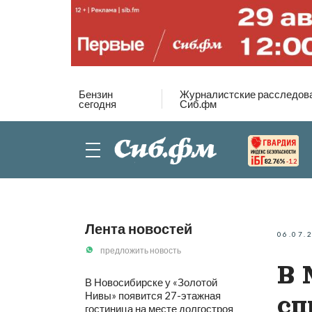
Бензин
Журналистские расследов
сегодня
Сиб.фм
82.76%
-1.2
Лента новостей
06.07.
предложить новость
В 
В Новосибирске у «Золотой
Нивы» появится 27-этажная
сп
гостиница на месте долгостроя