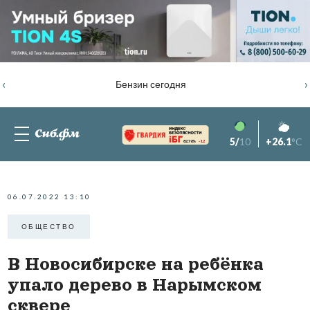
‹
›
Бензин сегодня
5/
10
+26.1
°C
82.76%
-1.2
06.07.2022 13:10
ОБЩЕСТВО
В Новосибирске на ребёнка
упало дерево в Нарымском
сквере