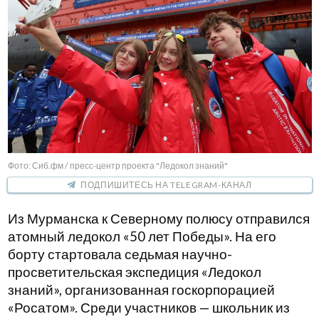
Фото: Сиб.фм / пресс-центр проекта "Ледокол знаний"
ПОДПИШИТЕСЬ НА TELEGRAM-КАНАЛ
Из Мурманска к Северному полюсу отправился
атомный ледокол «50 лет Победы». На его
борту стартовала седьмая научно-
просветительская экспедиция «Ледокол
знаний», организованная госкорпорацией
«Росатом». Среди участников — школьник из