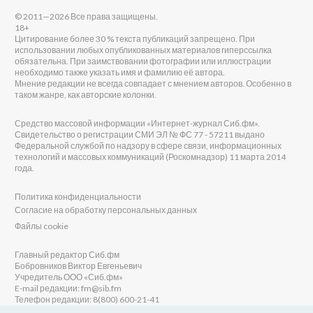
© 2011—2026 Все права защищены.
18+
Цитирование более 30 % текста публикаций запрещено. При
использовании любых опубликованных материалов гиперссылка
обязательна. При заимствовании фотографии или иллюстрации
необходимо также указать имя и фамилию её автора.
Мнение редакции не всегда совпадает с мнением авторов. Особенно в
таком жанре, как авторские колонки.
Средство массовой информации «Интернет-журнал Сиб.фм».
Свидетельство о регистрации СМИ ЭЛ № ФС 77 - 57211 выдано
Федеральной службой по надзору в сфере связи, информационных
технологий и массовых коммуникаций (Роскомнадзор) 11 марта 2014
года.
Политика конфиденциальности
Согласие на обработку персональных данных
Файлы cookie
Главный редактор Сиб.фм
Бобровников Виктор Евгеньевич
Учредитель ООО «Сиб.фм»
E-mail редакции: fm@sib.fm
Телефон редакции: 8(800) 600-21-41