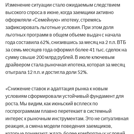
Изменение ситуации стало ожидаемым следствием
высокого спроса в июне, когда заемщики активно
оформляли «Семейную» ипотеку, стремясь
зафиксировать льготные условия. При этом доля
льготных программ в общем объеме выдач с начала
года составила 62%, снизившись за месяц на 2 п.п. ВТБ
за семь месяцев года оформил более 41 тыс. сделок на
сумму свыше 200 млрд рублей. В июле ключевым
драйвером стала рыночная ипотека, которая за месяц
отыграла 12 п.п. и достигла доли 52%.
«Снижение ставок и адаптация рынка к новым
условиям сформировали устойчивый фундамент для
роста. Мы видим, как июньский всплеск по
госпрограммам плавно перетекает в системный
интерес к рыночным инструментам. Это не ситуативная
реакция, а смена модели поведения заемщиков,
которые понимают: ждать более комфортных условий