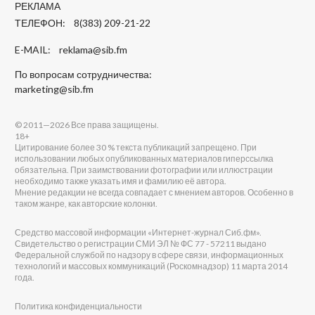
РЕКЛАМА
ТЕЛЕФОН: 8(383) 209-21-22
E-MAIL:
reklama@sib.fm
По вопросам сотрудничества:
marketing@sib.fm
© 2011—2026 Все права защищены.
18+
Цитирование более 30 % текста публикаций запрещено. При
использовании любых опубликованных материалов гиперссылка
обязательна. При заимствовании фотографии или иллюстрации
необходимо также указать имя и фамилию её автора.
Мнение редакции не всегда совпадает с мнением авторов. Особенно в
таком жанре, как авторские колонки.
Средство массовой информации «Интернет-журнал Сиб.фм».
Свидетельство о регистрации СМИ ЭЛ № ФС 77 - 57211 выдано
Федеральной службой по надзору в сфере связи, информационных
технологий и массовых коммуникаций (Роскомнадзор) 11 марта 2014
года.
Политика конфиденциальности