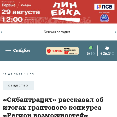
‹
›
Бензин сегодня
5/
10
+26.1
°C
82.76%
-1.2
18.07.2022 11:55
ОБЩЕСТВО
«Сибантрацит» рассказал об
итогах грантового конкурса
«Регион возможностей»