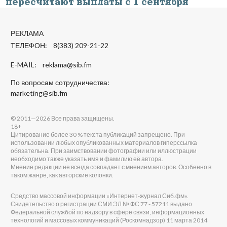
пересчитают выплаты с 1 сентября
РЕКЛАМА
ТЕЛЕФОН: 8(383) 209-21-22
E-MAIL:
reklama@sib.fm
По вопросам сотрудничества:
marketing@sib.fm
© 2011—2026 Все права защищены.
18+
Цитирование более 30 % текста публикаций запрещено. При
использовании любых опубликованных материалов гиперссылка
обязательна. При заимствовании фотографии или иллюстрации
необходимо также указать имя и фамилию её автора.
Мнение редакции не всегда совпадает с мнением авторов. Особенно в
таком жанре, как авторские колонки.
Средство массовой информации «Интернет-журнал Сиб.фм».
Свидетельство о регистрации СМИ ЭЛ № ФС 77 - 57211 выдано
Федеральной службой по надзору в сфере связи, информационных
технологий и массовых коммуникаций (Роскомнадзор) 11 марта 2014