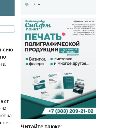
956
енсию
ьно
 на
,
е от
 на
яют на
может
Читайте также: