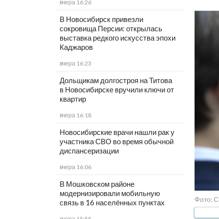
вчера 16:26
В Новосибирск привезли
сокровища Персии: открылась
выставка редкого искусства эпохи
Каджаров
вчера 16:23
Дольщикам долгостроя на Титова
в Новосибирске вручили ключи от
квартир
вчера 16:18
Новосибирские врачи нашли рак у
участника СВО во время обычной
диспансеризации
вчера 16:06
В Мошковском районе
модернизировали мобильную
Фото: С
связь в 16 населённых пунктах
вчера 15:55