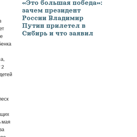
«Это большая победа»:
зачем президент
России Владимир
в
Путин прилетел в
ет
Сибирь и что заявил
ые
бенка
а,
 2
 детей
леск
ющих
ь мая
за
 по