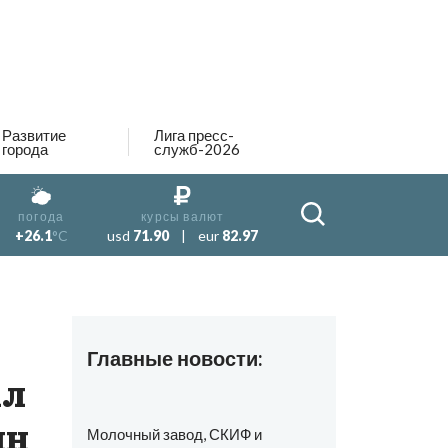
Развитие
Лига пресс-
города
служб-2026
погода
курсы валют
+26.1
°C
usd
71.90
|
eur
82.97
Главные новости:
ал
лн
Молочный завод, СКИФ и