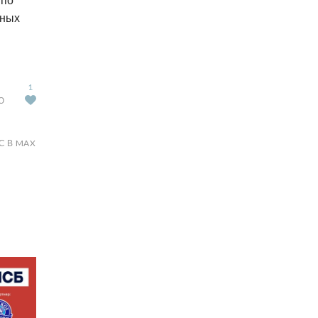
нных
1
Ю
С В MAX