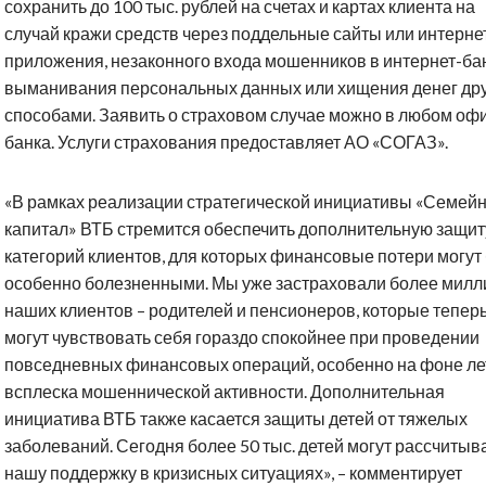
сохранить до 100 тыс. рублей на счетах и картах клиента на
случай кражи средств через поддельные сайты или интерне
приложения, незаконного входа мошенников в интернет-бан
выманивания персональных данных или хищения денег др
способами. Заявить о страховом случае можно в любом оф
банка. Услуги страхования предоставляет АО «СОГАЗ».
«В рамках реализации стратегической инициативы «Семей
капитал» ВТБ стремится обеспечить дополнительную защит
категорий клиентов, для которых финансовые потери могут
особенно болезненными. Мы уже застраховали более милл
наших клиентов – родителей и пенсионеров, которые тепер
могут чувствовать себя гораздо спокойнее при проведении
повседневных финансовых операций, особенно на фоне ле
всплеска мошеннической активности. Дополнительная
инициатива ВТБ также касается защиты детей от тяжелых
заболеваний. Сегодня более 50 тыс. детей могут рассчитыв
нашу поддержку в кризисных ситуациях», – комментирует