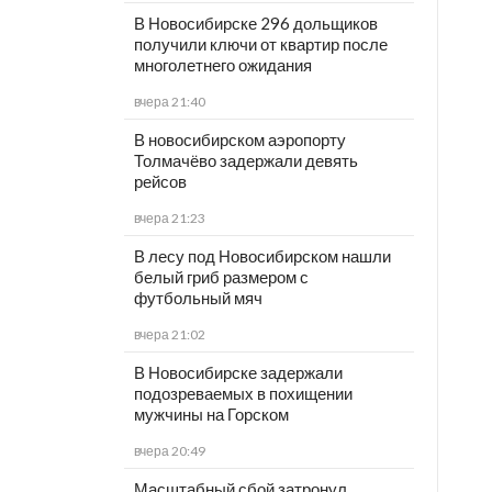
В Новосибирске 296 дольщиков
получили ключи от квартир после
многолетнего ожидания
вчера 21:40
В новосибирском аэропорту
Толмачёво задержали девять
рейсов
вчера 21:23
В лесу под Новосибирском нашли
белый гриб размером с
футбольный мяч
вчера 21:02
В Новосибирске задержали
подозреваемых в похищении
мужчины на Горском
вчера 20:49
Масштабный сбой затронул