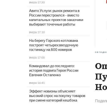
вчера 17:30
Авито Услуги: рынок ремонта в
России перестроился - вместо
капитальных проектов заказчики
выбирают точечные работы
вчера 17:10
На берегу Горского котлована
построят четырехзвездочную
гостиницу на 800 номеров
сегодн
вчера 17:00
Оп
Командовал до последнего:
история подвига Героя России
Пу
Евгения Остапенко
вчера 16:41
Но
Эффект новизны объясняет
высокий спрос на покупку товаров
при смене категорий кешбэка
Подел