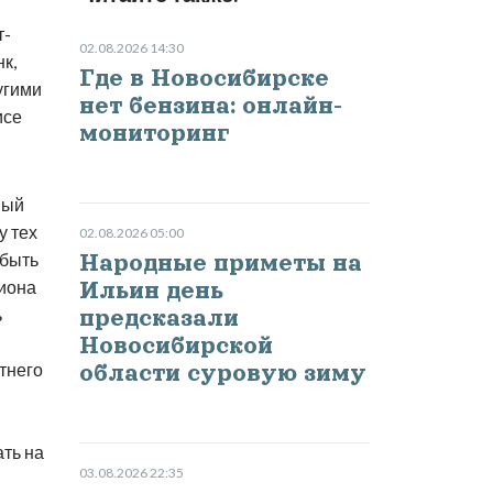
т-
02.08.2026 14:30
к,
Где в Новосибирске
угими
нет бензина: онлайн-
исе
мониторинг
ный
у тех
02.08.2026 05:00
 быть
Народные приметы на
иона
Ильин день
ь
предсказали
Новосибирской
тнего
области суровую зиму
ать на
03.08.2026 22:35