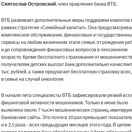
Святослав Островский
, член правления банка ВТБ.
ВТБ развивает дополнительные меры поддержки клиентов 
рамках стратегии «Семейный капитал». Она предусматрива
комплексное обслуживание, финансовые и государственн
сервисы на любом жизненном этапе семьи: от рождения ре
и до сопровождения финансовых вопросов в пенсионном
возрасте. Кроме бесплатного страхования от мошенничеств
получателям детских выплат банк дополнительно начисляет
тыс. рублей, а также предлагает бесплатную страховку всех
в семье на случай онкологии.
В начале лета специалисты ВТБ зафиксировали резкий всп
фишинговой активности мошенников. Только в июне было
выявлено около 7 тысяч мошеннических страниц, имитиру
банковские сайты. Это почти в 10 раз превышает показател
и в 2,5 раза – всех предыдущих месяцев этого года. В целом 
первое полугодие банк обработал почти 3,9 млн обращений