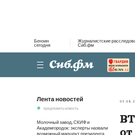
Бензин
Журналистские расследов
сегодня
Сиб.фм
82.76%
-1.2
Лента новостей
05.08.
предложить новость
ВТ
Молочный завод, СКИФ и
Академгородок: эксперты назвали
от
возможный маршрут президента