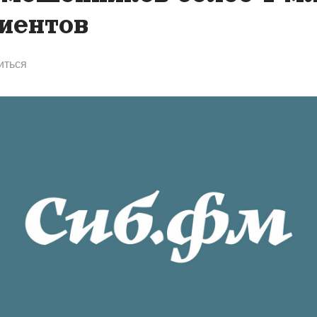
иентов
иться