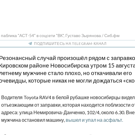
 паблика "АСТ-54" в соцсети "ВК", Густаво Зырянова / Сиб.фм
ПОДПИШИТЕСЬ НА TELEGRAM-КАНАЛ
Резонансный случай произошёл рядом с заправко
Кировском районе Новосибирска утром 15 августа
летнему мужчине стало плохо, но откачивали его
очевидцы, которые никак не могли дождаться «ско
Водителя Toyota RAV4 в белой рубашке новосибирцы видел
отъезжающим от заправки, которая находится поблизости о
адреса: улица Немировича-Данченко, 102/4, около 6.30. Вн
мужчина остановил машину,
вышел и упал на асфальт.