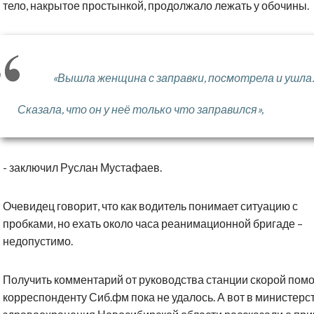
тело, накрытое простынкой, продолжало лежать у обочины.
«Вышла женщина с заправки, посмотрела и ушла.
Сказала, что он у неё только что заправился»,
- заключил Руслан Мустафаев.
Очевидец говорит, что как водитель понимает ситуацию с
пробками, но ехать около часа реанимационной бригаде –
недопустимо.
Получить комментарий от руководства станции скорой пом
корреспонденту Сиб.фм пока не удалось. А вот в министерс