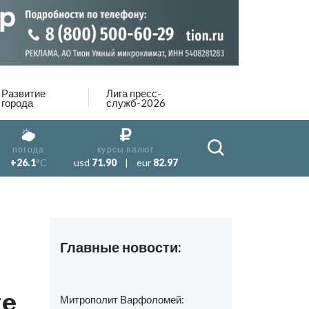
Развитие
Лига пресс-
города
служб-2026
погода
курсы валют
+26.1
°C
usd
71.90
|
eur
82.97
Главные новости:
це
Митрополит Варфоломей: