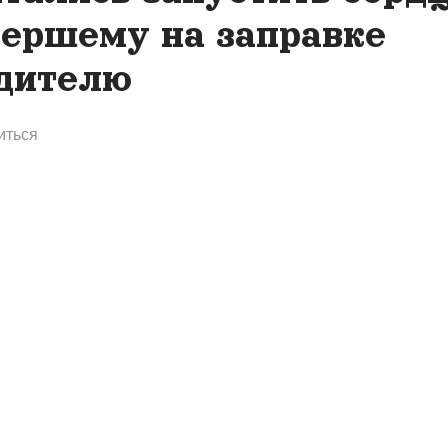
ершему на заправке
дителю
иться