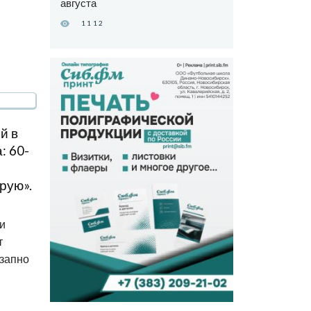
августа
1112
й в
: 60-
рую».
и
т
езапно