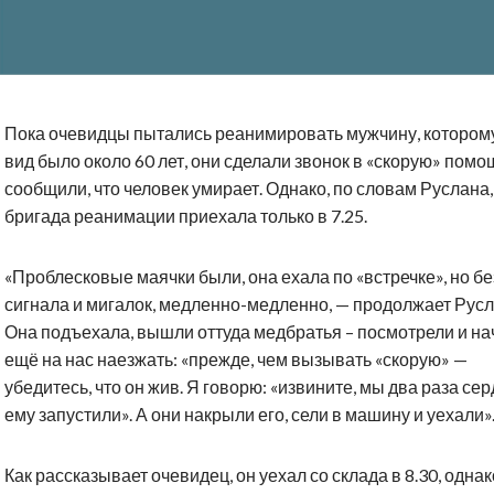
Пока очевидцы пытались реанимировать мужчину, котором
вид было около 60 лет, они сделали звонок в «скорую» помо
сообщили, что человек умирает. Однако, по словам Руслана,
бригада реанимации приехала только в 7.25.
«Проблесковые маячки были, она ехала по «встречке», но бе
сигнала и мигалок, медленно-медленно, — продолжает Русл
Она подъехала, вышли оттуда медбратья – посмотрели и на
ещё на нас наезжать: «прежде, чем вызывать «скорую» —
убедитесь, что он жив. Я говорю: «извините, мы два раза се
ему запустили». А они накрыли его, сели в машину и уехали»
Как рассказывает очевидец, он уехал со склада в 8.30, однак