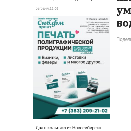
ум
сегодня 22:03
во
Подел
Два школьника из Новосибирска