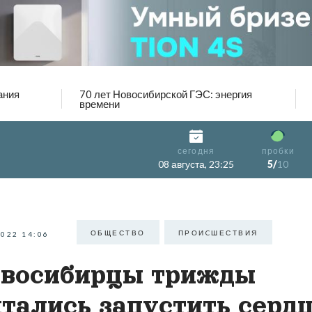
ания
70 лет Новосибирской ГЭС: энергия
времени
сегодня
пробки
08 августа, 23:25
5/
10
ОБЩЕСТВО
ПРОИCШЕСТВИЯ
2022 14:06
восибирцы трижды
тались запустить серд