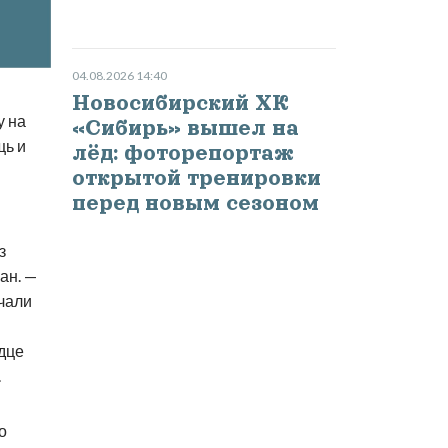
04.08.2026 14:40
Новосибирский ХК
у на
«Сибирь» вышел на
щь и
лёд: фоторепортаж
открытой тренировки
перед новым сезоном
з
ан. —
чали
рдце
.
о