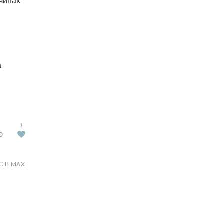
чинах
а
1
Ю
С В MAX