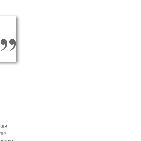
ощи
тве