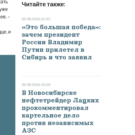
кать
Читайте также:
 уже
ев. –
03.08.2026 22:35
«Это большая победа»:
це, и
зачем президент
России Владимир
Путин прилетел в
Сибирь и что заявил
03.08.2026 10:28
В Новосибирске
нефтетрейдер Лацких
прокомментировал
картельное дело
против независимых
АЗС