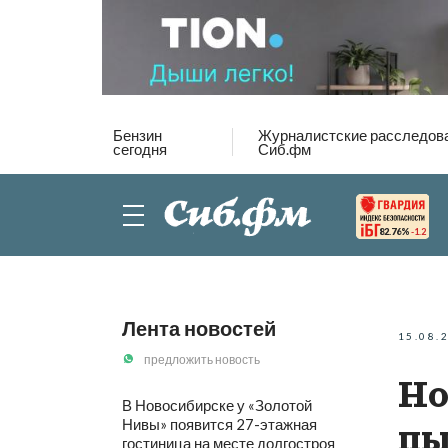
Бензин
Журналистские расследов
сегодня
Сиб.фм
82.76%
-1.2
Лента новостей
15.08.
предложить новость
Но
В Новосибирске у «Золотой
Нивы» появится 27-этажная
пы
гостиница на месте долгостроя