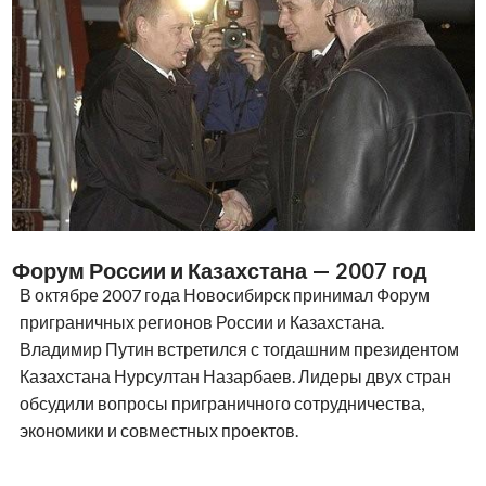
Два визита за один год — 2014-й
В 2014 году Владимир Путин дважды приезжал в
Новосибирск.
Во время первого визита он провел совещание по
вопросам социально-экономического развития
Сибирского федерального округа, а также посетил
Новосибирский государственный университет.
Осенью президент вновь прилетел в столицу Сибири,
чтобы принять участие в открытии Бугринского моста —
одного из крупнейших инфраструктурных проектов
региона.