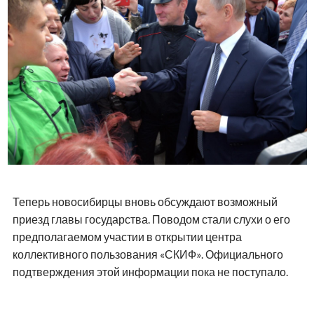
ПОДПИШИТЕСЬ НА TELEGRAM-КАНАЛ
В Новосибирске завершилось благоустройство
пешеходной зоны на улице Кирова рядом со
станцией метро «Октябрьская».
Как сообщил мэр города Максим Кудрявцев, специалисты
подготовили новое основание из песка и щебня,
заменили старые бордюры и уложили тротуарную плитку
с добавлением мраморной крошки.
Кроме того, на территории обновили дорожки,
заасфальтировали отдельные участки и создали новые
газоны.
В рамках комплексного ремонта также привели в порядок
более одного километра дорожного полотна.