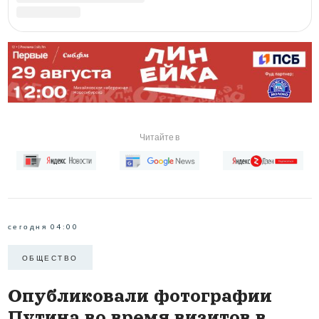
Наука и культура — 2005 год
Следующий визит состоялся в январе 2005 года.
Владимир Путин встретился с председателем
Сибирского отделения РАН Николаем Добрецовым.
Основной темой беседы стало создание
технопарковых зон и развитие научной
инфраструктуры.
Позже, в декабре того же года, президент вновь
приехал в Новосибирск — на торжественное открытие
Новосибирский государственный академический театр
оперы и балета после масштабной реконструкции.