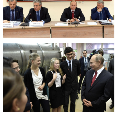
Читайте в
вчера 23:00
ОБЩЕСТВО
У метро «Октябрьская» в
Новосибирске обновили
пешеходную зону на улице