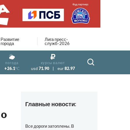
Развитие
Лига пресс-
города
служб-2026
погода
курсы валют
+26.1
°C
usd
71.90
|
eur
82.97
Главные новости:
 о
Все дороги затоплены. В