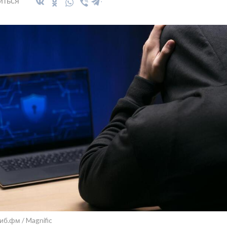
иться
иб.фм / Magnific