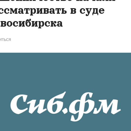
ссматривать в суде
восибирска
иться