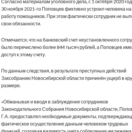
Согласно материалам уголовного дела, с 1 октября 2020 год
30 ноября 2021-го Поповцев фиктивно устроил человека на
работу помощников. При этом фактически сотрудник не вы
свои обязанности.
Отмечается, что на банковский счет неустановленного сотр
было перечислено более 844 тысяч рублей, а Поповцев име
доступ к этому счету.
По данным следствия, в результате преступных действий
Заксобранию Новосибирской области причинён ущерб в кр
размере.
«Обманывая и вводя в заблуждение сотрудников
Законодательного Собрания Новосибирской области, Попо
Г.А. предоставлял необходимые документы, подтверждаю
фактическое осуществление данным человеком трудовых
функций, создавая видимость учета соблюдения им режима