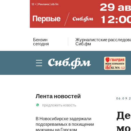
Бензин
Журналистские расследов
сегодня
Сиб.фм
82.76%
-1.2
Лента новостей
06.09.
предложить новость
Де
В Новосибирске задержали
подозреваемых в похищении
мо
мужчины на Горском