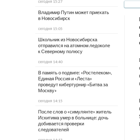
сегодня 15:27
Владимир Путин может приехать
в Новосибирск
сегодня 15:05
Школьник из Новосибирска
отправился на атомном ледоколе
к Северному полюсу
сегодня 14:40
В память о подвиге: «Ростелеком»,
Единая Россия и «Леста»
проведут кибертурнир «Битва за
Москву»
сегодня 14:15
После слов о «симулянте» житель
Искитима умер в больнице: дочь
добивается проверки
следователей
сегодня 14:13