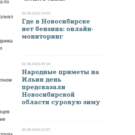
а по
02.08.2026 14:30
полнял
Где в Новосибирске
нет бензина: онлайн-
мониторинг
удника
л
02.08.2026 05:00
Народные приметы на
Ильин день
упном
предсказали
Новосибирской
области суровую зиму
вцев
щие
03.08.2026 22:35
 труда