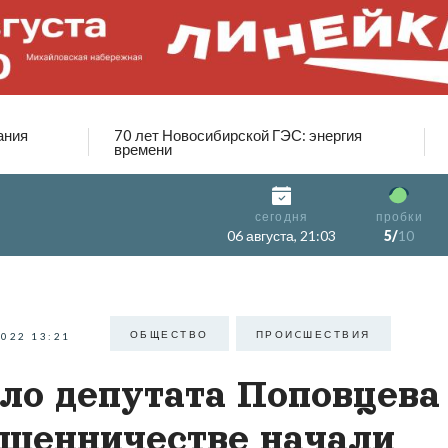
ания
70 лет Новосибирской ГЭС: энергия
времени
сегодня
пробки
06 августа, 21:03
5/
10
ОБЩЕСТВО
ПРОИCШЕСТВИЯ
2022 13:21
ло депутата Поповцева
шенничестве начали