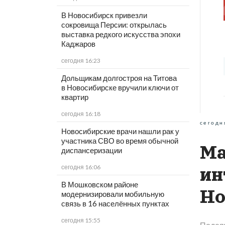
В Новосибирск привезли
сокровища Персии: открылась
выставка редкого искусства эпохи
Каджаров
сегодня 16:23
Дольщикам долгостроя на Титова
в Новосибирске вручили ключи от
квартир
сегодня 16:18
сегодн
Новосибирские врачи нашли рак у
участника СВО во время обычной
Ма
диспансеризации
сегодня 16:06
ин
В Мошковском районе
Но
модернизировали мобильную
связь в 16 населённых пунктах
сегодня 15:55