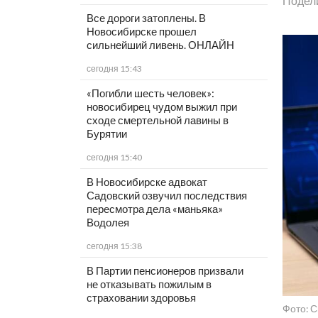
Подел
Все дороги затоплены. В
Новосибирске прошел
сильнейший ливень. ОНЛАЙН
сегодня 15:43
«Погибли шесть человек»:
новосибирец чудом выжил при
сходе смертельной лавины в
Бурятии
сегодня 15:40
В Новосибирске адвокат
Садовский озвучил последствия
пересмотра дела «маньяка»
Водолея
сегодня 15:38
В Партии пенсионеров призвали
не отказывать пожилым в
страховании здоровья
Фото: С