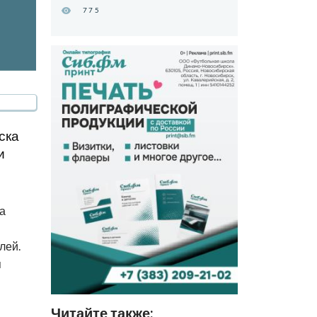
775
ска
и
а
лей.
я
Читайте также: