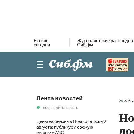
Бензин
Журналистские расследов
сегодня
Сиб.фм
82.76%
-1.2
Лента новостей
06.09.
предложить новость
Но
Цены на бензин в Новосибирске 9
августа: публикуем свежую
до
сводку с АЗС