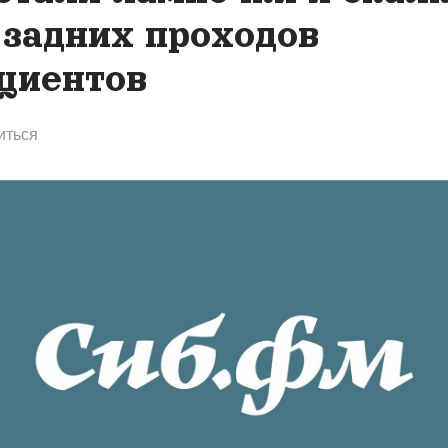
 задних проходов
циентов
иться