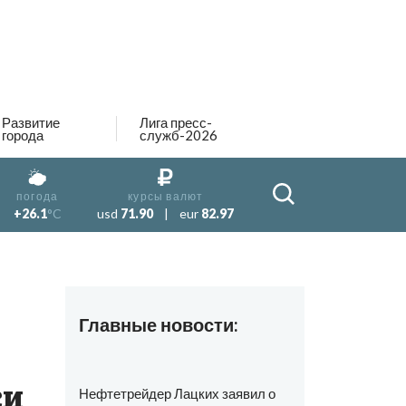
Развитие
Лига пресс-
города
служб-2026
погода
курсы валют
+26.1
°C
usd
71.90
|
eur
82.97
Главные новости:
ки
Нефтетрейдер Лацких заявил о