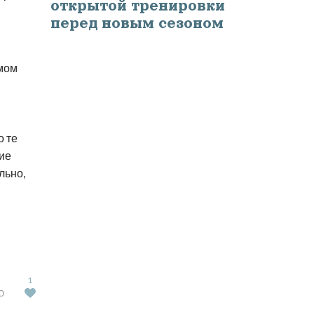
открытой тренировки
перед новым сезоном
амом
о те
ие
льно,
1
Ю