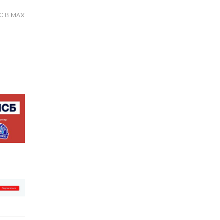
С В MAX