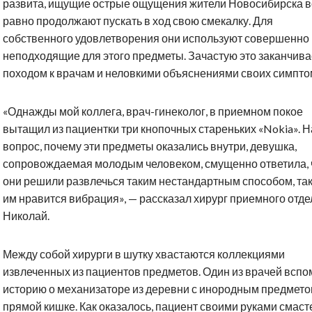
развита, ищущие острые ощущения жители Новосибирска в
равно продолжают пускать в ход свою смекалку. Для
собственного удовлетворения они используют совершенно
неподходящие для этого предметы. Зачастую это заканчива
походом к врачам и неловкими объяснениями своих симпто
«Однажды мой коллега, врач-гинеколог, в приемном покое
вытащил из пациентки три кнопочных стареньких «Nokia». Н
вопрос, почему эти предметы оказались внутри, девушка,
сопровождаемая молодым человеком, смущенно ответила, 
они решили развлечься таким нестандартным способом, так
им нравится вибрация», — рассказал хирург приемного отд
Николай.
Между собой хирурги в шутку хвастаются коллекциями
извлеченных из пациентов предметов. Один из врачей всп
историю о механизаторе из деревни с инородным предмето
прямой кишке. Как оказалось, пациент своими руками смас