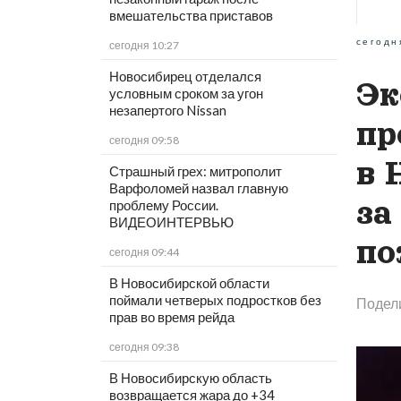
вмешательства приставов
сегодн
сегодня 10:27
Новосибирец отделался
Эк
условным сроком за угон
незапертого Nissan
пр
сегодня 09:58
в 
Страшный грех: митрополит
Варфоломей назвал главную
за
проблему России.
ВИДЕОИНТЕРВЬЮ
по
сегодня 09:44
В Новосибирской области
поймали четверых подростков без
Подел
прав во время рейда
сегодня 09:38
В Новосибирскую область
возвращается жара до +34