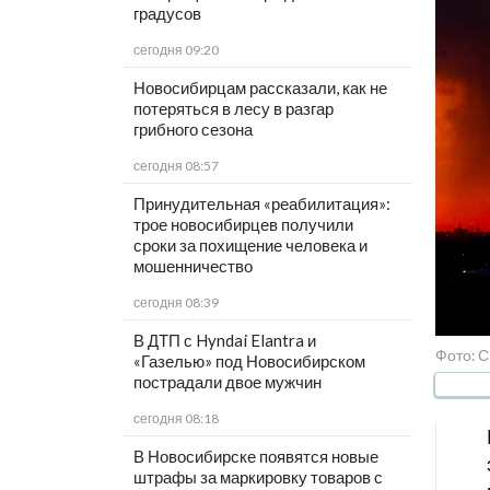
градусов
сегодня 09:20
Новосибирцам рассказали, как не
потеряться в лесу в разгар
грибного сезона
сегодня 08:57
Принудительная «реабилитация»:
трое новосибирцев получили
сроки за похищение человека и
мошенничество
сегодня 08:39
В ДТП с Hyndai Elantra и
Фото: 
«Газелью» под Новосибирском
пострадали двое мужчин
сегодня 08:18
В Новосибирске появятся новые
штрафы за маркировку товаров с