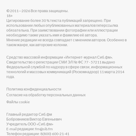
© 2011—2026 Все права защищены.
18+
Цитирование более 30 % текста публикаций запрещено. При
использовании любых опубликованных материалов гиперссылка
обязательна. При заимствовании фотографии или иллюстрации
необходимо также указать имя и фамилию её автора.
Мнение редакции не всегда совпадает с мнением авторов. Особенно в
таком жанре, как авторские колонки.
Средство массовой информации «Интернет-журнал Сиб.фм».
Свидетельство о регистрации СМИ ЭЛ № ФС 77 - 57211 выдано
Федеральной службой по надзору в сфере связи, информационных
технологий и массовых коммуникаций (Роскомнадзор) 11 марта 2014
года.
Политика конфиденциальности
Согласие на обработку персональных данных
Файлы cookie
Главный редактор Сиб.фм
Бобровников Виктор Евгеньевич
Учредитель ООО «Сиб.фм»
E-mail редакции: fm@sib.fm
Телефон редакции: 8(800) 600-21-41