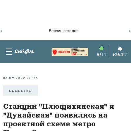
‹
›
Бензин сегодня
5/
10
+26.1
°C
82.76%
-1.2
06.09.2022 08:46
ОБЩЕСТВО
Станции "Плющихинская" и
"Дунайская" появились на
проектной схеме метро