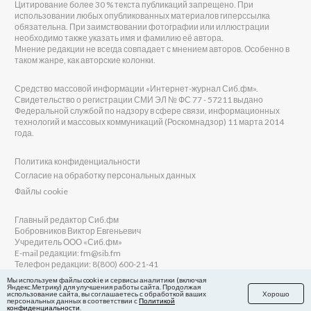
Цитирование более 30 % текста публикаций запрещено. При
использовании любых опубликованных материалов гиперссылка
обязательна. При заимствовании фотографии или иллюстрации
необходимо также указать имя и фамилию её автора.
Мнение редакции не всегда совпадает с мнением авторов. Особенно в
таком жанре, как авторские колонки.
Средство массовой информации «Интернет-журнал Сиб.фм».
Свидетельство о регистрации СМИ ЭЛ № ФС 77 - 57211 выдано
Федеральной службой по надзору в сфере связи, информационных
технологий и массовых коммуникаций (Роскомнадзор) 11 марта 2014
года.
Политика конфиденциальности
Согласие на обработку персональных данных
Файлы cookie
Главный редактор Сиб.фм
Бобровников Виктор Евгеньевич
Учредитель ООО «Сиб.фм»
E-mail редакции: fm@sib.fm
Телефон редакции: 8(800) 600-21-41
Мы используем файлы cookie и сервисы аналитики (включая
Яндекс.Метрику) для улучшения работы сайта. Продолжая
использование сайта, вы соглашаетесь с обработкой ваших
Хорошо
персональных данных в соответствии с
Политикой
Сайт разработан и поддерживается Технодзен
конфиденциальности
.