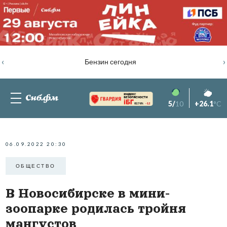
‹
›
Бензин сегодня
5/
10
+26.1
°C
82.76%
-1.2
06.09.2022 20:30
ОБЩЕСТВО
В Новосибирске в мини-
зоопарке родилась тройня
мангустов