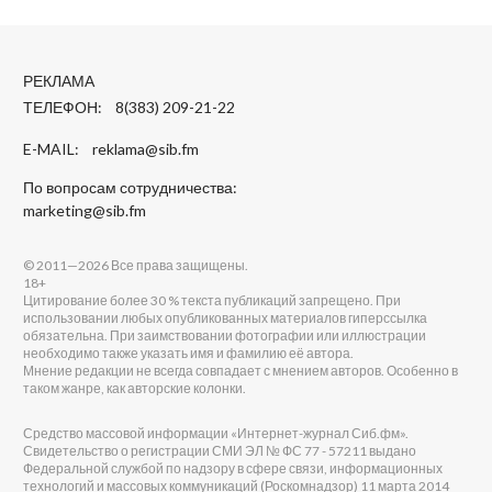
РЕКЛАМА
ТЕЛЕФОН: 8(383) 209-21-22
E-MAIL:
reklama@sib.fm
По вопросам сотрудничества:
marketing@sib.fm
© 2011—2026 Все права защищены.
18+
Цитирование более 30 % текста публикаций запрещено. При
использовании любых опубликованных материалов гиперссылка
обязательна. При заимствовании фотографии или иллюстрации
необходимо также указать имя и фамилию её автора.
Мнение редакции не всегда совпадает с мнением авторов. Особенно в
таком жанре, как авторские колонки.
Средство массовой информации «Интернет-журнал Сиб.фм».
Свидетельство о регистрации СМИ ЭЛ № ФС 77 - 57211 выдано
Федеральной службой по надзору в сфере связи, информационных
технологий и массовых коммуникаций (Роскомнадзор) 11 марта 2014