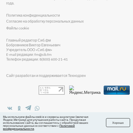
года.
Политика конфиденциальности
Согласие на обработку персональных данных
Файлы cookie
Главный редактор Сиб.фм
Бобровников Виктор Евгеньевич
Учредитель ООО «Сиб.фм»
E-mail редакции: fm@sib.fm
Телефон редакции: 8(800) 600-21-41
Сайт разработан и поддерживается Технодзен
в Яндекс.Дзен
Мы используем файлы cookie и сервисы аналитики (включая
Яндекс.Метрику) для улучшения работы сайта. Продолжая
использование сайта, вы соглашаетесь с обработкой ваших
Хорошо
персональных данных в соответствии с
Политикой
конфиденциальности
.