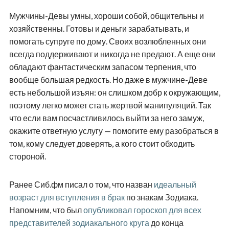
Мужчины-Девы умны, хороши собой, общительны и
хозяйственны. Готовы и деньги зарабатывать, и
помогать супруге по дому. Своих возлюбленных они
всегда поддерживают и никогда не предают. А еще они
обладают фантастическим запасом терпения, что
вообще большая редкость. Но даже в мужчине-Деве
есть небольшой изъян: он слишком добр к окружающим,
поэтому легко может стать жертвой манипуляций. Так
что если вам посчастливилось выйти за него замуж,
окажите ответную услугу — помогите ему разобраться в
том, кому следует доверять, а кого стоит обходить
стороной.
Ранее Сиб.фм писал о том, что назван
идеальный
возраст для вступления в брак
по знакам Зодиака.
Напомним, что был
опубликовал гороскоп для всех
представителей зодиакального круга
до конца