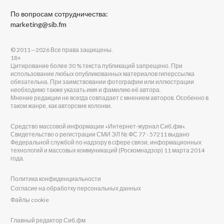
По вопросам сотрудничества:
marketing@sib.fm
© 2011—2026 Все права защищены.
18+
Цитирование более 30 % текста публикаций запрещено. При
использовании любых опубликованных материалов гиперссылка
обязательна. При заимствовании фотографии или иллюстрации
необходимо также указать имя и фамилию её автора.
Мнение редакции не всегда совпадает с мнением авторов. Особенно в
таком жанре, как авторские колонки.
Средство массовой информации «Интернет-журнал Сиб.фм».
Свидетельство о регистрации СМИ ЭЛ № ФС 77 - 57211 выдано
Федеральной службой по надзору в сфере связи, информационных
технологий и массовых коммуникаций (Роскомнадзор) 11 марта 2014
года.
Политика конфиденциальности
Согласие на обработку персональных данных
Файлы cookie
Главный редактор Сиб.фм