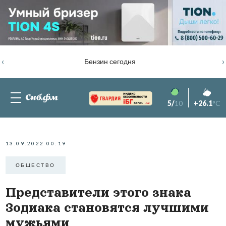
‹
›
Бензин сегодня
5/
10
+26.1
°C
82.76%
-1.2
13.09.2022 00:19
ОБЩЕСТВО
Представители этого знака
Зодиака становятся лучшими
мужьями