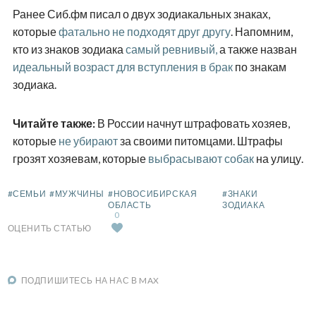
Ранее Сиб.фм писал о двух зодиакальных знаках,
которые
фатально не подходят друг другу
. Напомним,
кто из знаков зодиака
самый ревнивый,
а также назван
идеальный возраст для вступления в брак
по знакам
зодиака.
Читайте также:
В России начнут штрафовать хозяев,
которые
не убирают
за своими питомцами. Штрафы
грозят хозяевам, которые
выбрасывают собак
на улицу.
#СЕМЬИ
#МУЖЧИНЫ
#НОВОСИБИРСКАЯ
#ЗНАКИ
ОБЛАСТЬ
ЗОДИАКА
0
ОЦЕНИТЬ СТАТЬЮ
ПОДПИШИТЕСЬ НА НАС В MAX