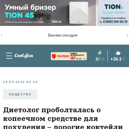
‹
›
Бензин сегодня
5/
10
+26.1
°C
82.76%
-1.2
24.09.2022 00:54
ОБЩЕСТВО
Диетолог проболталась о
копеечном средстве для
похудения – дорогие коктейли