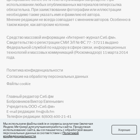
использовании любых опубликованных материалов гиперссылка
обязательна. При заимствовании фотографии или иллюстрации
необходимо также указать имя и фамилию её автора.
Мнение редакции не всегда совпадает с мнением авторов. Особенно в
таком жанре, как авторские колонки.
Средство массовой информации «Интернет-журнал Сиб.фм».
Свидетельство о регистрации СМИ ЭЛ № ФС 77 - 57211 выдано
Федеральной службой по надзору в сфере связи, информационных
технологий и массовых коммуникаций (Роскомнадзор) 11 марта 2014
года.
Политика конфиденциальности
Согласие на обработку персональных данных
Файлы cookie
Главный редактор Сиб.фм
Бобровников Виктор Евгеньевич
Учредитель ООО «Сиб.фм»
E-mail редакции: fm@sib.fm
Телефон редакции: 8(800) 600-21-41
Мы используем файлы cookie и сервисы аналитики (включая
Яндекс.Метрику) для улучшения работы сайта. Продолжая
использование сайта, вы соглашаетесь с обработкой ваших
Хорошо
персональных данных в соответствии с
Политикой
Сайт разработан и поддерживается Технодзен
конфиденциальности
.