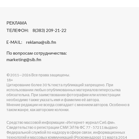
РЕКЛАМА
ТЕЛЕФОН: 8(383) 209-21-22
E-MAIL:
reklama@sib.fm
По вопросам сотрудничества:
marketing@sib.fm
© 2011—2026 Все права защищены.
18+
Цитирование более 30 % текста публикаций запрещено. При
использовании любых опубликованных материалов гиперссылка
обязательна. При заимствовании фотографии или иллюстрации
необходимо также указать имя и фамилию её автора.
Мнение редакции не всегда совпадает с мнением авторов. Особенно в
таком жанре, как авторские колонки.
Средство массовой информации «Интернет-журнал Сиб.фм».
Свидетельство о регистрации СМИ ЭЛ № ФС 77 - 57211 выдано
Федеральной службой по надзору в сфере связи, информационных
технологий и массовых коммуникаций (Роскомнадзор) 11 марта 2014