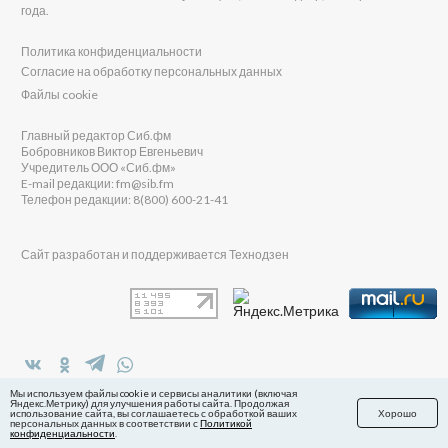
года.
Политика конфиденциальности
Согласие на обработку персональных данных
Файлы cookie
Главный редактор Сиб.фм
Бобровников Виктор Евгеньевич
Учредитель ООО «Сиб.фм»
E-mail редакции: fm@sib.fm
Телефон редакции: 8(800) 600-21-41
Сайт разработан и поддерживается Технодзен
в Яндекс.Дзен
Мы используем файлы cookie и сервисы аналитики (включая
Яндекс.Метрику) для улучшения работы сайта. Продолжая
использование сайта, вы соглашаетесь с обработкой ваших
Хорошо
персональных данных в соответствии с
Политикой
конфиденциальности
.